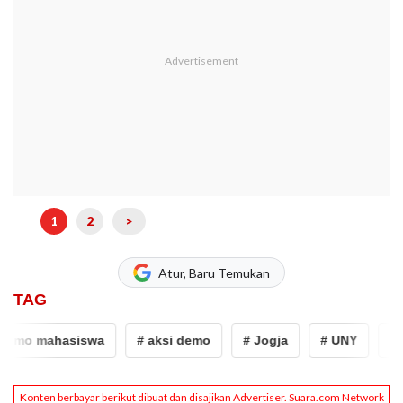
1
2
>
Atur, Baru Temukan
TAG
mo mahasiswa
# aksi demo
# Jogja
# UNY
# Uni