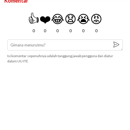
Komentar
👍
❤️
😂
😧
😭
😡
0
0
0
0
0
0
Isi komentar sepenuhnya adalah tanggung jawab pengguna dan diatur
dalam UU ITE