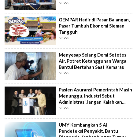
Distop
NEWS
GEMPAR Hadir di Pasar Balangan,
Pasar Tumbuh Ekonomi Sleman
Tangguh
NEWS
Menyesap Selang Demi Setetes
Air, Potret Ketangguhan Warga
Bantul Bertahan Saat Kemarau
NEWS
Pasien Asuransi Pemerintah Masih
Menunggu, Industri Sebut
Administrasi Jangan Kalahkan
Kemanusiaan
NEWS
UMY Kembangkan 5 AI
Pendeteksi Penyakit, Bantu
Diagnosis Kanker hingga Tumor