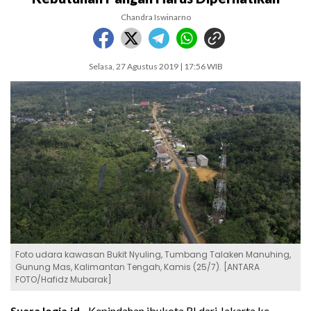
Chandra Iswinarno
Selasa, 27 Agustus 2019 | 17:56 WIB
Foto udara kawasan Bukit Nyuling, Tumbang Talaken Manuhing,
Gunung Mas, Kalimantan Tengah, Kamis (25/7). [ANTARA
FOTO/Hafidz Mubarak]
SuaraJogja.id -
Kepindahan ibukota RI dari Jakarta ke