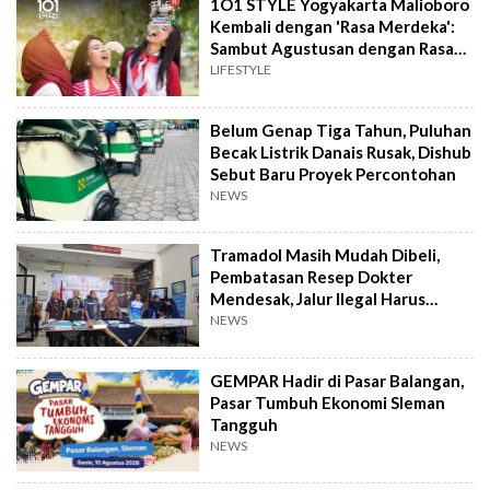
1O1 STYLE Yogyakarta Malioboro
Kembali dengan 'Rasa Merdeka':
Sambut Agustusan dengan Rasa
dan Tawa
LIFESTYLE
Belum Genap Tiga Tahun, Puluhan
Becak Listrik Danais Rusak, Dishub
Sebut Baru Proyek Percontohan
NEWS
Tramadol Masih Mudah Dibeli,
Pembatasan Resep Dokter
Mendesak, Jalur Ilegal Harus
Distop
NEWS
GEMPAR Hadir di Pasar Balangan,
Pasar Tumbuh Ekonomi Sleman
Tangguh
NEWS