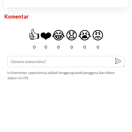
Komentar
👍
❤️
😂
😧
😭
😡
0
0
0
0
0
0
Isi komentar sepenuhnya adalah tanggung jawab pengguna dan diatur
dalam UU ITE