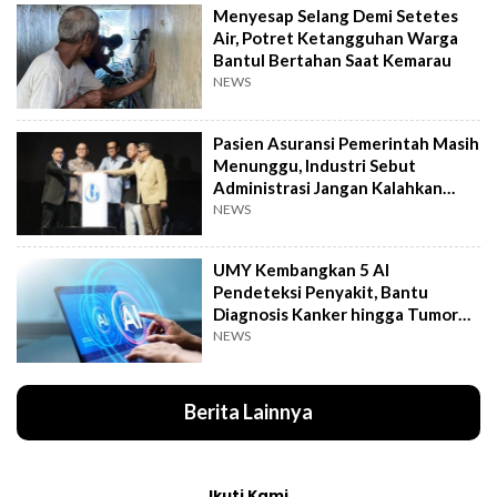
Menyesap Selang Demi Setetes
Air, Potret Ketangguhan Warga
Bantul Bertahan Saat Kemarau
NEWS
Pasien Asuransi Pemerintah Masih
Menunggu, Industri Sebut
Administrasi Jangan Kalahkan
Kemanusiaan
NEWS
UMY Kembangkan 5 AI
Pendeteksi Penyakit, Bantu
Diagnosis Kanker hingga Tumor
Otak Lebih Cepat
NEWS
Berita Lainnya
Ikuti Kami