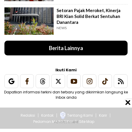
Setoran Pajak Meroket, Kinerja
BRI Kian Solid Berkat Sentuhan
Danantara
NEWS
Berita Lainnya
Ikuti Kami
Dapatkan informasi terkini dan terbaru yang dikirimkan langsung ke
Inbox anda
Redaksi
Kontak
Tentang Kami
Karir
Pedoman Media Siber
Site Map