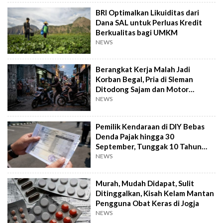
BRI Optimalkan Likuiditas dari
Dana SAL untuk Perluas Kredit
Berkualitas bagi UMKM
NEWS
Berangkat Kerja Malah Jadi
Korban Begal, Pria di Sleman
Ditodong Sajam dan Motor
Digasak
NEWS
Pemilik Kendaraan di DIY Bebas
Denda Pajak hingga 30
September, Tunggak 10 Tahun
Cukup Bayar 5 Tahun
NEWS
Murah, Mudah Didapat, Sulit
Ditinggalkan, Kisah Kelam Mantan
Pengguna Obat Keras di Jogja
NEWS