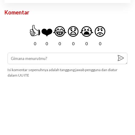
Komentar
👍
❤️
😂
😧
😭
😡
0
0
0
0
0
0
Isi komentar sepenuhnya adalah tanggung jawab pengguna dan diatur
dalam UU ITE