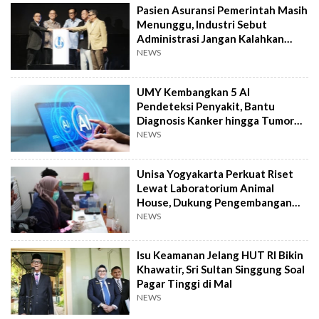
Pasien Asuransi Pemerintah Masih
Menunggu, Industri Sebut
Administrasi Jangan Kalahkan
Kemanusiaan
NEWS
UMY Kembangkan 5 AI
Pendeteksi Penyakit, Bantu
Diagnosis Kanker hingga Tumor
Otak Lebih Cepat
NEWS
Unisa Yogyakarta Perkuat Riset
Lewat Laboratorium Animal
House, Dukung Pengembangan
Kandidat Obat
NEWS
Isu Keamanan Jelang HUT RI Bikin
Khawatir, Sri Sultan Singgung Soal
Pagar Tinggi di Mal
NEWS