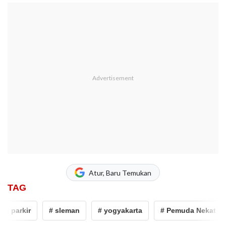
Atur, Baru Temukan
TAG
 parkir
# sleman
# yogyakarta
# Pemuda Nekat Tusuk