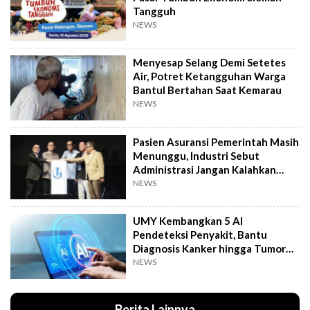
Tangguh
NEWS
Menyesap Selang Demi Setetes
Air, Potret Ketangguhan Warga
Bantul Bertahan Saat Kemarau
NEWS
Pasien Asuransi Pemerintah Masih
Menunggu, Industri Sebut
Administrasi Jangan Kalahkan
Kemanusiaan
NEWS
UMY Kembangkan 5 AI
Pendeteksi Penyakit, Bantu
Diagnosis Kanker hingga Tumor
Otak Lebih Cepat
NEWS
Berita Lainnya