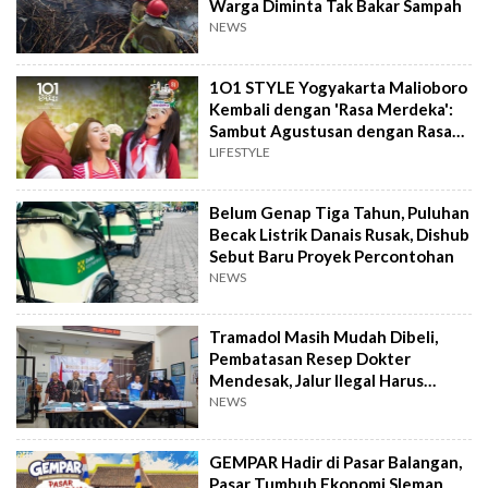
Warga Diminta Tak Bakar Sampah
NEWS
1O1 STYLE Yogyakarta Malioboro
Kembali dengan 'Rasa Merdeka':
Sambut Agustusan dengan Rasa
dan Tawa
LIFESTYLE
Belum Genap Tiga Tahun, Puluhan
Becak Listrik Danais Rusak, Dishub
Sebut Baru Proyek Percontohan
NEWS
Tramadol Masih Mudah Dibeli,
Pembatasan Resep Dokter
Mendesak, Jalur Ilegal Harus
Distop
NEWS
GEMPAR Hadir di Pasar Balangan,
Pasar Tumbuh Ekonomi Sleman