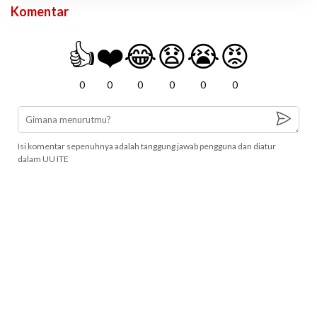
Komentar
👍
❤️
😂
😧
😭
😡
0
0
0
0
0
0
Isi komentar sepenuhnya adalah tanggung jawab pengguna dan diatur
dalam UU ITE