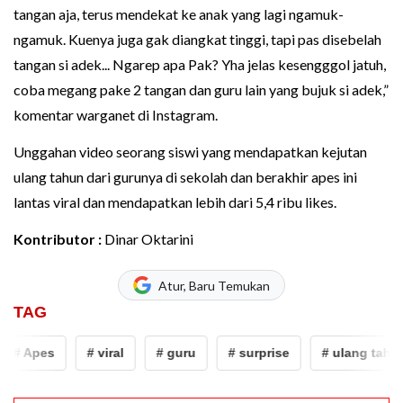
tangan aja, terus mendekat ke anak yang lagi ngamuk-
ngamuk. Kuenya juga gak diangkat tinggi, tapi pas disebelah
tangan si adek... Ngarep apa Pak? Yha jelas kesengggol jatuh,
coba megang pake 2 tangan dan guru lain yang bujuk si adek,”
komentar warganet di Instagram.
Unggahan video seorang siswi yang mendapatkan kejutan
ulang tahun dari gurunya di sekolah dan berakhir apes ini
lantas viral dan mendapatkan lebih dari 5,4 ribu likes.
Kontributor :
Dinar Oktarini
Atur, Baru Temukan
TAG
# Apes
# viral
# guru
# surprise
# ulang tahun