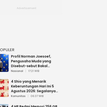
POPULER
Profil Norman Joesoef,
Pengusaha Muda yang
Disebut-sebut Bakal
Dilantik Jadi Wamenhan RI
Nasional
17:21 WIB
4 Shio yang Menarik
Keberuntungan Hari Ini 5
Agustus 2026: Segalanya
Berjalan Lancar
Komunitas
06:37 WIB
4 HP Redmi Memori 256 GB