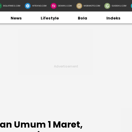
BOLATIMES.COM
HITEKNO.COM
DEWIKU.COM
MOBIMOTO.COM
GUIDEKU.COM
News
Lifestyle
Bola
Indeks
gan Umum 1 Maret,