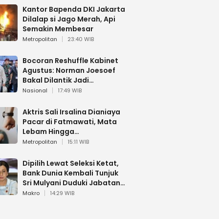
Kantor Bapenda DKI Jakarta
Dilalap si Jago Merah, Api
Semakin Membesar
Metropolitan
23:40 WIB
Bocoran Reshuffle Kabinet
Agustus: Norman Joesoef
Bakal Dilantik Jadi
Wamenhan RI
Nasional
17:49 WIB
Aktris Sali Irsalina Dianiaya
Pacar di Fatmawati, Mata
Lebam Hingga
Diselamatkan Polantas
Metropolitan
15:11 WIB
Dipilih Lewat Seleksi Ketat,
Bank Dunia Kembali Tunjuk
Sri Mulyani Duduki Jabatan
Strategis
Makro
14:29 WIB