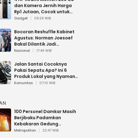
dan Kamera Jernih Harga
Rp1 Jutaan, Cocok untuk
Multitasking
Gadget
09:29 WIB
Bocoran Reshuffle Kabinet
Agustus: Norman Joesoef
Bakal Dilantik Jadi
Wamenhan RI
Nasional
17:49 WIB
Jalan Santai Cocoknya
Pakai Sepatu Apa? Ini 6
Produk Lokal yang Nyaman
Buat 17 Agustusan
Komunitas
07:10 WIB
HAN
100 Personel Damkar Masih
Berjibaku Padamkan
Kebakaran Gedung
Bapenda DKI
Metropolitan
23:47 WIB