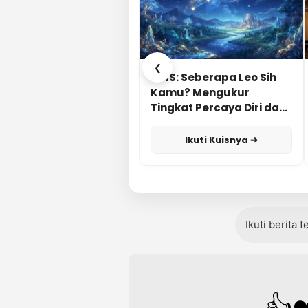
❮
KUIS: Seberapa Leo Sih
Kamu? Mengukur
Tingkat Percaya Diri dan
Karisma
Ikuti Kuisnya ➔
Ikuti berita 
👍
❤