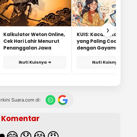
❯
Kalkulator Weton Online,
KUIS: Kacamata Apa
Cek Hari Lahir Menurut
yang Paling Cocok
Penanggalan Jawa
dengan Gayamu?
Ikuti Kuisnya ➔
Ikuti Kuisnya ➔
terkini Suara.com di:
Komentar
️
😂
😧
😭
😡