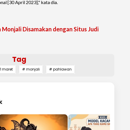
al [30 April 2023]," kata dia.
 Monjali Disamakan dengan Situs Judi
Tag
 maret
# monjali
# pahlawan
k