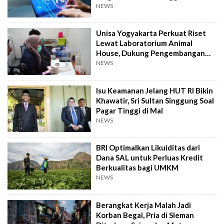
Otak Lebih Cepat
NEWS
Unisa Yogyakarta Perkuat Riset
Lewat Laboratorium Animal
House, Dukung Pengembangan
Kandidat Obat
NEWS
Isu Keamanan Jelang HUT RI Bikin
Khawatir, Sri Sultan Singgung Soal
Pagar Tinggi di Mal
NEWS
BRI Optimalkan Likuiditas dari
Dana SAL untuk Perluas Kredit
Berkualitas bagi UMKM
NEWS
Berangkat Kerja Malah Jadi
Korban Begal, Pria di Sleman