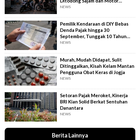
Ditodong Sajam dan Motor
Digasak
NEWS
Pemilik Kendaraan di DIY Bebas
Denda Pajak hingga 30
September, Tunggak 10 Tahun
Cukup Bayar 5 Tahun
NEWS
Murah, Mudah Didapat, Sulit
Ditinggalkan, Kisah Kelam Mantan
Pengguna Obat Keras di Jogja
NEWS
Setoran Pajak Meroket, Kinerja
BRI Kian Solid Berkat Sentuhan
Danantara
NEWS
Berita Lainnya