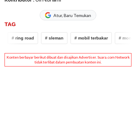
Atur, Baru Temukan
TAG
# ring road
# sleman
# mobil terbakar
# monjali