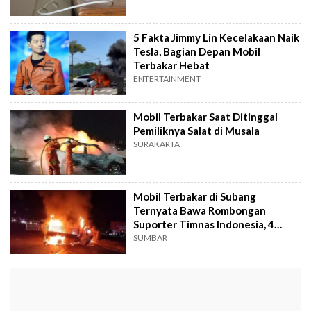
5 Fakta Jimmy Lin Kecelakaan Naik
Tesla, Bagian Depan Mobil
Terbakar Hebat
ENTERTAINMENT
Mobil Terbakar Saat Ditinggal
Pemiliknya Salat di Musala
SURAKARTA
Mobil Terbakar di Subang
Ternyata Bawa Rombongan
Suporter Timnas Indonesia, 4
Orang Tewas Pulang Nonton Laga
SUMBAR
U-19