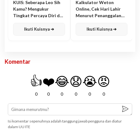
KUIS: Seberapa Leo Sih
Kalkulator Weton
Kamu? Mengukur
Online, Cek Hari Lahir
Tingkat Percaya Diri dan
Menurut Penanggalan
Karisma
Jawa
Ikuti Kuisnya ➔
Ikuti Kuisnya ➔
Komentar
👍
❤️
😂
😧
😭
😡
0
0
0
0
0
0
Isi komentar sepenuhnya adalah tanggung jawab pengguna dan diatur
dalam UU ITE