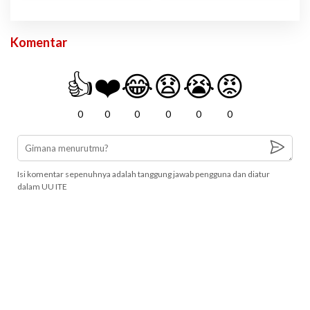
Komentar
👍
❤️
😂
😧
😭
😡
0
0
0
0
0
0
Isi komentar sepenuhnya adalah tanggung jawab pengguna dan diatur
dalam UU ITE