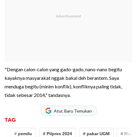
"Dengan calon-calon yang gado-gado, nano-nano begitu
kayaknya masyarakat nggak bakal deh berantem. Saya
menduga begitu (minim konflik), konfliknya paling tidak,
tidak sebesar 2014," tandasnya.
Atur, Baru Temukan
TAG
# pemilu
# Pilpres 2024
# pakar UGM
# Riza No