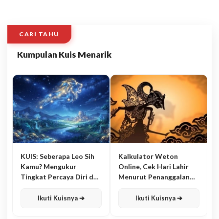
CARI TAHU
Kumpulan Kuis Menarik
KUIS: Seberapa Leo Sih
Kalkulator Weton
Kamu? Mengukur
Online, Cek Hari Lahir
Tingkat Percaya Diri dan
Menurut Penanggalan
Karisma
Jawa
Ikuti Kuisnya ➔
Ikuti Kuisnya ➔