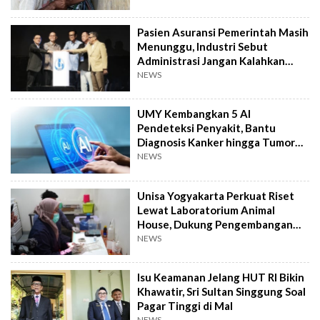
Pasien Asuransi Pemerintah Masih
Menunggu, Industri Sebut
Administrasi Jangan Kalahkan
Kemanusiaan
NEWS
UMY Kembangkan 5 AI
Pendeteksi Penyakit, Bantu
Diagnosis Kanker hingga Tumor
Otak Lebih Cepat
NEWS
Unisa Yogyakarta Perkuat Riset
Lewat Laboratorium Animal
House, Dukung Pengembangan
Kandidat Obat
NEWS
Isu Keamanan Jelang HUT RI Bikin
Khawatir, Sri Sultan Singgung Soal
Pagar Tinggi di Mal
NEWS