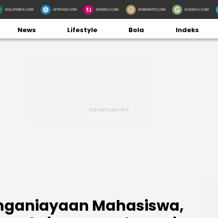
BOLATIMES.COM
HITEKNO.COM
DEWIKU.COM
MOBIMOTO.COM
GUIDEKU.COM
News
Lifestyle
Bola
Indeks
enganiayaan Mahasiswa,