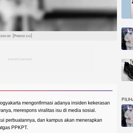
acar. [Presisi.co]
PILI
Yogyakarta mengonfirmasi adanya insiden kekerasan
ya, merespons viralitas isu di media sosial.
akui perbuatannya, dan kampus akan menerapkan
Satgas PPKPT.