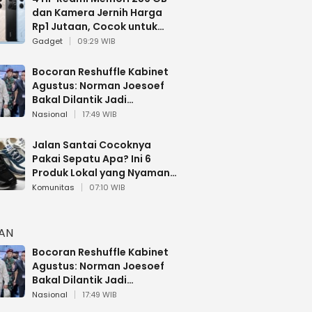
dan Kamera Jernih Harga
Rp1 Jutaan, Cocok untuk
Multitasking
Gadget
09:29 WIB
Bocoran Reshuffle Kabinet
Agustus: Norman Joesoef
Bakal Dilantik Jadi
Wamenhan RI
Nasional
17:49 WIB
Jalan Santai Cocoknya
Pakai Sepatu Apa? Ini 6
Produk Lokal yang Nyaman
Buat 17 Agustusan
Komunitas
07:10 WIB
HAN
Bocoran Reshuffle Kabinet
Agustus: Norman Joesoef
Bakal Dilantik Jadi
Wamenhan RI
Nasional
17:49 WIB