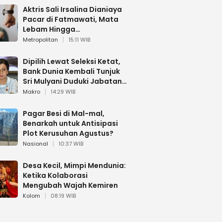
Aktris Sali Irsalina Dianiaya
Pacar di Fatmawati, Mata
Lebam Hingga
Diselamatkan Polantas
Metropolitan
15:11 WIB
Dipilih Lewat Seleksi Ketat,
Bank Dunia Kembali Tunjuk
Sri Mulyani Duduki Jabatan
Strategis
Makro
14:29 WIB
Pagar Besi di Mal-mal,
Benarkah untuk Antisipasi
Plot Kerusuhan Agustus?
Nasional
10:37 WIB
Desa Kecil, Mimpi Mendunia:
Ketika Kolaborasi
Mengubah Wajah Kemiren
Kolom
08:19 WIB