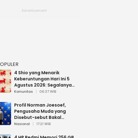
POPULER
4 Shio yang Menarik
Keberuntungan Hari Ini 5
Agustus 2026: Segalanya
Berjalan Lancar
Komunitas
06:37 WIB
Profil Norman Joesoef,
Pengusaha Muda yang
Disebut-sebut Bakal
Dilantik Jadi Wamenhan RI
Nasional
17:21 WIB
4 HP Redmi Memori 256 GB