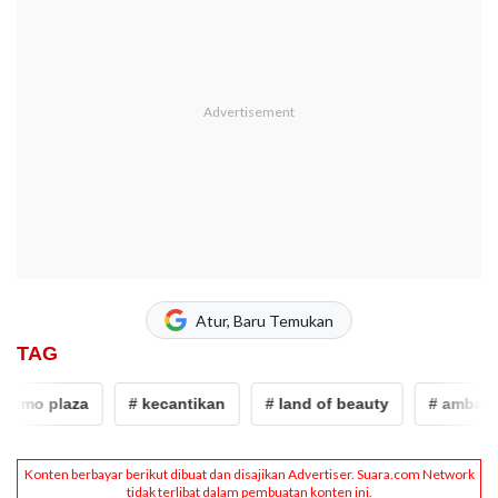
Atur, Baru Temukan
TAG
mo plaza
# kecantikan
# land of beauty
# ambarruk