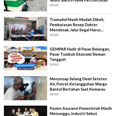
Sebut Baru Proyek Percontohan
NEWS
Tramadol Masih Mudah Dibeli,
Pembatasan Resep Dokter
Mendesak, Jalur Ilegal Harus
Distop
NEWS
GEMPAR Hadir di Pasar Balangan,
Pasar Tumbuh Ekonomi Sleman
Tangguh
NEWS
Menyesap Selang Demi Setetes
Air, Potret Ketangguhan Warga
Bantul Bertahan Saat Kemarau
NEWS
Pasien Asuransi Pemerintah Masih
Menunggu, Industri Sebut