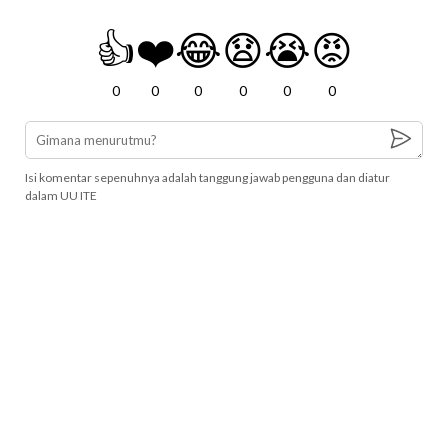
👍
❤️
😂
😧
😭
😡
0
0
0
0
0
0
Isi komentar sepenuhnya adalah tanggung jawab pengguna dan diatur
dalam UU ITE