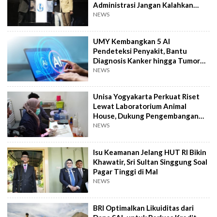
Administrasi Jangan Kalahkan
Kemanusiaan
NEWS
UMY Kembangkan 5 AI
Pendeteksi Penyakit, Bantu
Diagnosis Kanker hingga Tumor
Otak Lebih Cepat
NEWS
Unisa Yogyakarta Perkuat Riset
Lewat Laboratorium Animal
House, Dukung Pengembangan
Kandidat Obat
NEWS
Isu Keamanan Jelang HUT RI Bikin
Khawatir, Sri Sultan Singgung Soal
Pagar Tinggi di Mal
NEWS
BRI Optimalkan Likuiditas dari