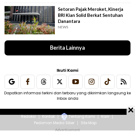
Setoran Pajak Meroket, Kinerja
BRI Kian Solid Berkat Sentuhan
Danantara
NEWS
Berita Lainnya
Ikuti Kami
Dapatkan informasi terkini dan terbaru yang dikirimkan langsung ke
Inbox anda
Redaksi
Kontak
Tentang Kami
Karir
Pedoman Media Siber
Site Map