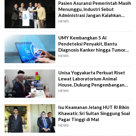
Pasien Asuransi Pemerintah Masih
Menunggu, Industri Sebut
Administrasi Jangan Kalahkan
Kemanusiaan
NEWS
UMY Kembangkan 5 AI
Pendeteksi Penyakit, Bantu
Diagnosis Kanker hingga Tumor
Otak Lebih Cepat
NEWS
Unisa Yogyakarta Perkuat Riset
Lewat Laboratorium Animal
House, Dukung Pengembangan
Kandidat Obat
NEWS
Isu Keamanan Jelang HUT RI Bikin
Khawatir, Sri Sultan Singgung Soal
Pagar Tinggi di Mal
NEWS