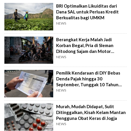
BRI Optimalkan Likuiditas dari
Dana SAL untuk Perluas Kredit
Berkualitas bagi UMKM
NEWS
Berangkat Kerja Malah Jadi
Korban Begal, Pria di Sleman
Ditodong Sajam dan Motor
Digasak
NEWS
Pemilik Kendaraan di DIY Bebas
Denda Pajak hingga 30
September, Tunggak 10 Tahun
Cukup Bayar 5 Tahun
NEWS
Murah, Mudah Didapat, Sulit
Ditinggalkan, Kisah Kelam Mantan
Pengguna Obat Keras di Jogja
NEWS