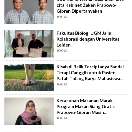
cita Kabinet Zaken Prabowo-
Gibran Dipertanyakan
JOGJA
Fakultas Biologi UGM Jalin
Kolaborasi dengan Universitas
Leiden
JOGJA
Kisah di Balik Terciptanya Sandal
Terapi Canggih untuk Pasien
Patah Tulang Karya Mahasiswa
UGM
JOGJA
Keracunan Makanan Marak,
Program Makan Siang Gratis
Prabowo-Gibran Masih
Menyisakan Banyak PR
JOGJA