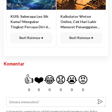
KUIS: Seberapa Leo Sih
Kalkulator Weton
Kamu? Mengukur
Online, Cek Hari Lahir
Tingkat Percaya Diri dan
Menurut Penanggalan
Karisma
Jawa
Ikuti Kuisnya ➔
Ikuti Kuisnya ➔
Komentar
👍
❤️
😂
😧
😭
😡
0
0
0
0
0
0
Isi komentar sepenuhnya adalah tanggung jawab pengguna dan diatur