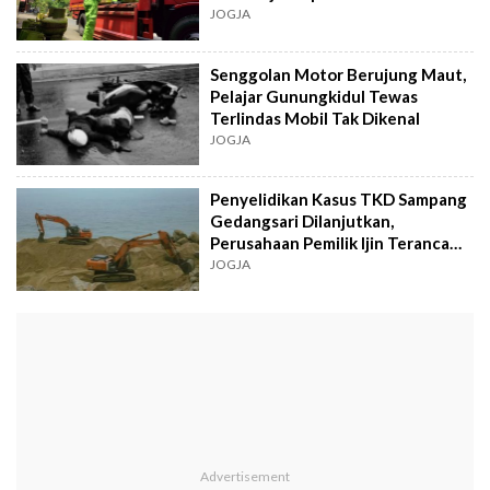
JOGJA
Senggolan Motor Berujung Maut,
Pelajar Gunungkidul Tewas
Terlindas Mobil Tak Dikenal
JOGJA
Penyelidikan Kasus TKD Sampang
Gedangsari Dilanjutkan,
Perusahaan Pemilik Ijin Terancam
jadi Tersangka
JOGJA