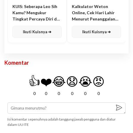
KUIS: Seberapa Leo Sih
Kalkulator Weton
Kamu? Mengukur
Online, Cek Hari Lahir
Tingkat Percaya Diri dan
Menurut Penanggalan
Karisma
Jawa
Ikuti Kuisnya ➔
Ikuti Kuisnya ➔
Komentar
👍
❤️
😂
😧
😭
😡
0
0
0
0
0
0
Isi komentar sepenuhnya adalah tanggung jawab pengguna dan diatur
dalam UU ITE