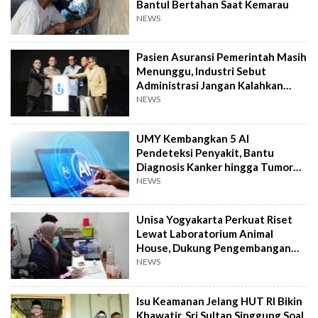
Bantul Bertahan Saat Kemarau
NEWS
Pasien Asuransi Pemerintah Masih
Menunggu, Industri Sebut
Administrasi Jangan Kalahkan
Kemanusiaan
NEWS
UMY Kembangkan 5 AI
Pendeteksi Penyakit, Bantu
Diagnosis Kanker hingga Tumor
Otak Lebih Cepat
NEWS
Unisa Yogyakarta Perkuat Riset
Lewat Laboratorium Animal
House, Dukung Pengembangan
Kandidat Obat
NEWS
Isu Keamanan Jelang HUT RI Bikin
Khawatir, Sri Sultan Singgung Soal