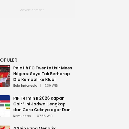
POPULER
Pelatih FC Twente Usir Mees
Hilgers: Saya Tak Berharap
Dia Kembali ke Klub!
Bola Indonesia
17:39 WIB
PIP Termin II 2026 Kapan
Cair? Ini Jadwal Lengkap
dan Cara Ceknya agar Dana
Tidak Hangus!
Komunitas
07:36 WIB
4 Shio yang Menarik