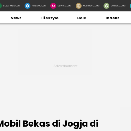
BOLATIMES.COM
HITEKNO.COM
DEWIKU.COM
MOBIMOTO.COM
GUIDEKU.COM
News
Lifestyle
Bola
Indeks
bil Bekas di Jogja di