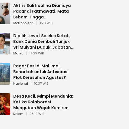
Aktris Sali Irsalina Dianiaya
Pacar di Fatmawati, Mata
Lebam Hingga
Diselamatkan Polantas
Metropolitan
15:11 WIB
Dipilih Lewat Seleksi Ketat,
Bank Dunia Kembali Tunjuk
Sri Mulyani Duduki Jabatan
Strategis
Makro
14:29 WIB
Pagar Besi di Mal-mal,
Benarkah untuk Antisipasi
Plot Kerusuhan Agustus?
Nasional
10:37 WIB
Desa Kecil, Mimpi Mendunia:
Ketika Kolaborasi
Mengubah Wajah Kemiren
Kolom
08:19 WIB