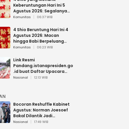
Keberuntungan Hari Ini 5
Agustus 2026: Segalanya
Berjalan Lancar
Komunitas
06:37 WIB
4 Shio Beruntung Hari Ini 4
Agustus 2026: Macan
hingga Babi Berpeluang
Dapat Kabar Baik
Komunitas
06:23 WIB
Link Resmi
Pandang.istanapresiden.go
.id buat Daftar Upacara
Bendera HUT RI di Istana
Nasional
12:13 WIB
Negara
HAN
Bocoran Reshuffle Kabinet
Agustus: Norman Joesoef
Bakal Dilantik Jadi
Wamenhan RI
Nasional
17:49 WIB