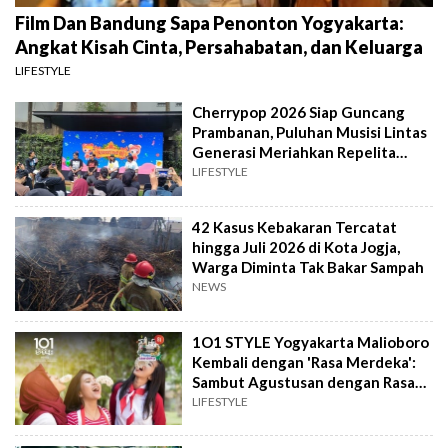
Film Dan Bandung Sapa Penonton Yogyakarta:
Angkat Kisah Cinta, Persahabatan, dan Keluarga
LIFESTYLE
Cherrypop 2026 Siap Guncang
Prambanan, Puluhan Musisi Lintas
Generasi Meriahkan Repelita
Musik
LIFESTYLE
42 Kasus Kebakaran Tercatat
hingga Juli 2026 di Kota Jogja,
Warga Diminta Tak Bakar Sampah
NEWS
1O1 STYLE Yogyakarta Malioboro
Kembali dengan 'Rasa Merdeka':
Sambut Agustusan dengan Rasa
dan Tawa
LIFESTYLE