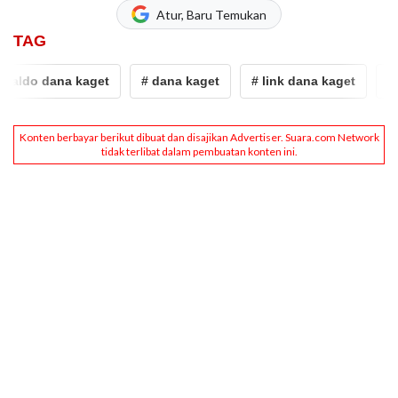
Atur, Baru Temukan
TAG
ldo dana kaget
# dana kaget
# link dana kaget
# sal