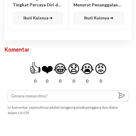
Tingkat Percaya Diri dan
Menurut Penanggalan
Karisma
Jawa
Ikuti Kuisnya ➔
Ikuti Kuisnya ➔
Komentar
👍
❤️
😂
😧
😭
😡
0
0
0
0
0
0
Isi komentar sepenuhnya adalah tanggung jawab pengguna dan diatur
dalam UU ITE