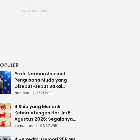
POPULER
Profil Norman Joesoef,
Pengusaha Muda yang
Disebut-sebut Bakal
Dilantik Jadi Wamenhan RI
Nasional
17:21 WIB
4 Shio yang Menarik
Keberuntungan Hari Ini 5
Agustus 2026: Segalanya
Berjalan Lancar
Komunitas
06:37 WIB
4 HP Redmi Memori 256 GB