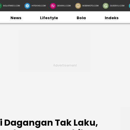
BOLATIMES.COM
HITEKNO.COM
DEWIKU.COM
MOBIMOTO.COM
GUIDEKU.COM
News
Lifestyle
Bola
Indeks
ti Dagangan Tak Laku,