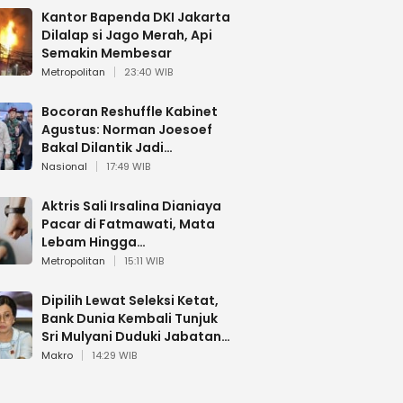
Kantor Bapenda DKI Jakarta
Dilalap si Jago Merah, Api
Semakin Membesar
Metropolitan
23:40 WIB
Bocoran Reshuffle Kabinet
Agustus: Norman Joesoef
Bakal Dilantik Jadi
Wamenhan RI
Nasional
17:49 WIB
Aktris Sali Irsalina Dianiaya
Pacar di Fatmawati, Mata
Lebam Hingga
Diselamatkan Polantas
Metropolitan
15:11 WIB
Dipilih Lewat Seleksi Ketat,
Bank Dunia Kembali Tunjuk
Sri Mulyani Duduki Jabatan
Strategis
Makro
14:29 WIB