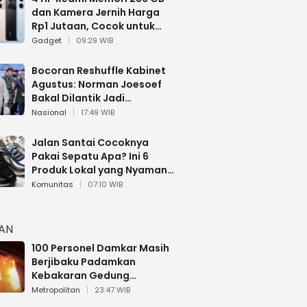
dan Kamera Jernih Harga
Rp1 Jutaan, Cocok untuk
Multitasking
Gadget
09:29 WIB
Bocoran Reshuffle Kabinet
Agustus: Norman Joesoef
Bakal Dilantik Jadi
Wamenhan RI
Nasional
17:49 WIB
Jalan Santai Cocoknya
Pakai Sepatu Apa? Ini 6
Produk Lokal yang Nyaman
Buat 17 Agustusan
Komunitas
07:10 WIB
HAN
100 Personel Damkar Masih
Berjibaku Padamkan
Kebakaran Gedung
Bapenda DKI
Metropolitan
23:47 WIB