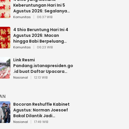
Keberuntungan Hari Ini 5
Agustus 2026: Segalanya
Berjalan Lancar
Komunitas
06:37 WIB
4 Shio Beruntung Hari Ini 4
Agustus 2026: Macan
hingga Babi Berpeluang
Dapat Kabar Baik
Komunitas
06:23 WIB
Link Resmi
Pandang.istanapresiden.go
.id buat Daftar Upacara
Bendera HUT RI di Istana
Nasional
12:13 WIB
Negara
HAN
Bocoran Reshuffle Kabinet
Agustus: Norman Joesoef
Bakal Dilantik Jadi
Wamenhan RI
Nasional
17:49 WIB