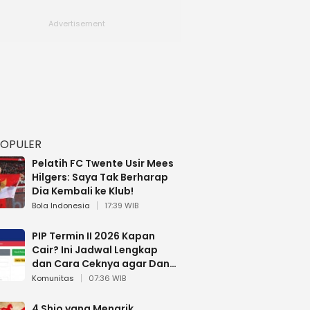
POPULER
Pelatih FC Twente Usir Mees
Hilgers: Saya Tak Berharap
Dia Kembali ke Klub!
Bola Indonesia
17:39 WIB
PIP Termin II 2026 Kapan
Cair? Ini Jadwal Lengkap
dan Cara Ceknya agar Dana
Tidak Hangus!
Komunitas
07:36 WIB
4 Shio yang Menarik