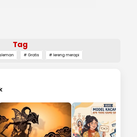
Tag
sleman
# Gratis
# lereng merapi
k