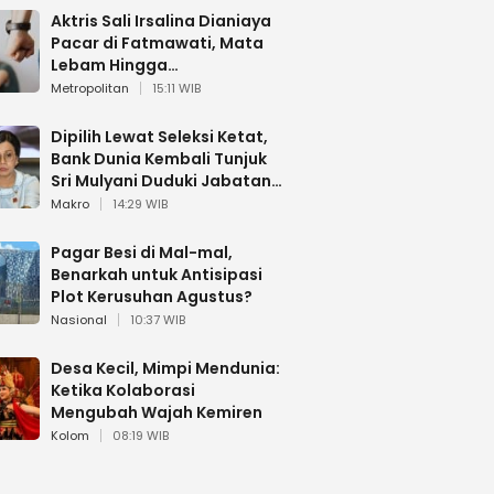
Aktris Sali Irsalina Dianiaya
Pacar di Fatmawati, Mata
Lebam Hingga
Diselamatkan Polantas
Metropolitan
15:11 WIB
Dipilih Lewat Seleksi Ketat,
Bank Dunia Kembali Tunjuk
Sri Mulyani Duduki Jabatan
Strategis
Makro
14:29 WIB
Pagar Besi di Mal-mal,
Benarkah untuk Antisipasi
Plot Kerusuhan Agustus?
Nasional
10:37 WIB
Desa Kecil, Mimpi Mendunia:
Ketika Kolaborasi
Mengubah Wajah Kemiren
Kolom
08:19 WIB