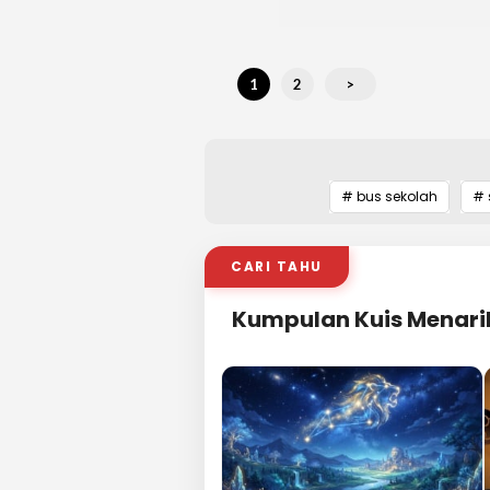
1
2
>
# bus sekolah
# 
CARI TAHU
Kumpulan Kuis Menari