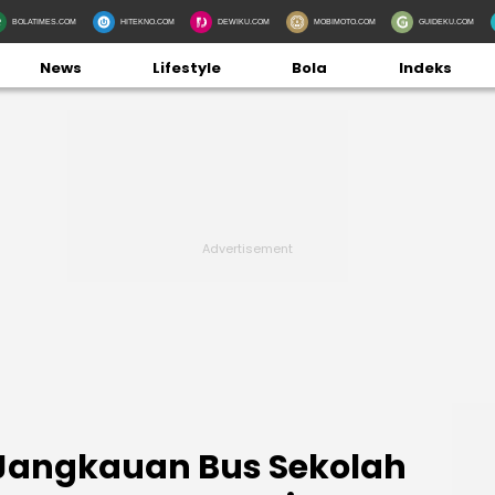
BOLATIMES.COM
HITEKNO.COM
DEWIKU.COM
MOBIMOTO.COM
GUIDEKU.COM
News
Lifestyle
Bola
Indeks
 Jangkauan Bus Sekolah