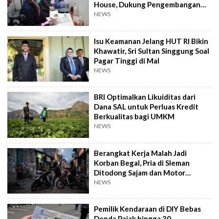
House, Dukung Pengembangan
Kandidat Obat
NEWS
Isu Keamanan Jelang HUT RI Bikin
Khawatir, Sri Sultan Singgung Soal
Pagar Tinggi di Mal
NEWS
BRI Optimalkan Likuiditas dari
Dana SAL untuk Perluas Kredit
Berkualitas bagi UMKM
NEWS
Berangkat Kerja Malah Jadi
Korban Begal, Pria di Sleman
Ditodong Sajam dan Motor
Digasak
NEWS
Pemilik Kendaraan di DIY Bebas
Denda Pajak hingga 30