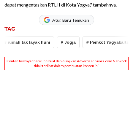
dapat mengentaskan RTLH di Kota Yogya," tambahnya.
Atur, Baru Temukan
TAG
# rumah tak layak huni
# Jogja
# Pemkot Yogyakarta