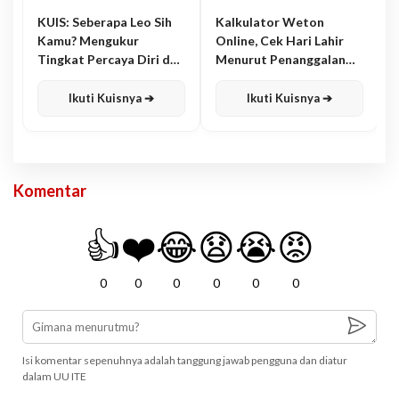
KUIS: Seberapa Leo Sih
Kalkulator Weton
Kamu? Mengukur
Online, Cek Hari Lahir
Tingkat Percaya Diri dan
Menurut Penanggalan
Karisma
Jawa
Ikuti Kuisnya ➔
Ikuti Kuisnya ➔
Komentar
👍
❤️
😂
😧
😭
😡
0
0
0
0
0
0
Isi komentar sepenuhnya adalah tanggung jawab pengguna dan diatur
dalam UU ITE