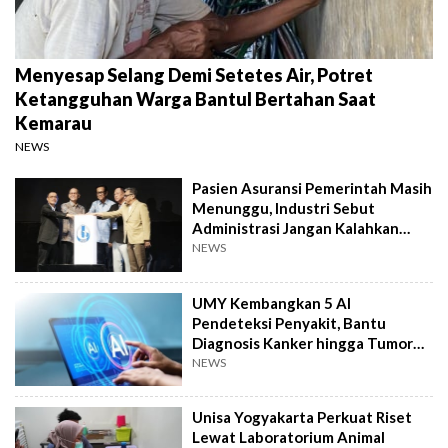
Menyesap Selang Demi Setetes Air, Potret
Ketangguhan Warga Bantul Bertahan Saat
Kemarau
NEWS
Pasien Asuransi Pemerintah Masih
Menunggu, Industri Sebut
Administrasi Jangan Kalahkan
Kemanusiaan
NEWS
UMY Kembangkan 5 AI
Pendeteksi Penyakit, Bantu
Diagnosis Kanker hingga Tumor
Otak Lebih Cepat
NEWS
Unisa Yogyakarta Perkuat Riset
Lewat Laboratorium Animal