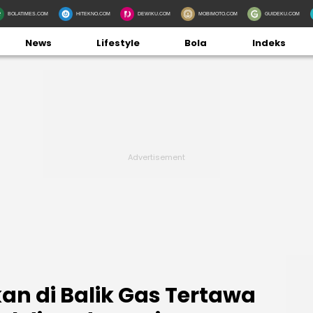
BOLATIMES.COM
HITEKNO.COM
DEWIKU.COM
MOBIMOTO.COM
GUIDEKU.COM
News
Lifestyle
Bola
Indeks
an di Balik Gas Tertawa