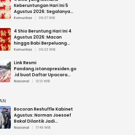
Keberuntungan Hari Ini 5
Agustus 2026: Segalanya
Berjalan Lancar
Komunitas
06:37 WIB
4 Shio Beruntung Hari Ini 4
Agustus 2026: Macan
hingga Babi Berpeluang
Dapat Kabar Baik
Komunitas
06:23 WIB
Link Resmi
Pandang.istanapresiden.go
.id buat Daftar Upacara
Bendera HUT RI di Istana
Nasional
12:13 WIB
Negara
HAN
Bocoran Reshuffle Kabinet
Agustus: Norman Joesoef
Bakal Dilantik Jadi
Wamenhan RI
Nasional
17:49 WIB