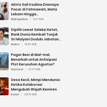
Aktris Sali Irsalina Dianiaya
Pacar di Fatmawati, Mata
Lebam Hingga
Diselamatkan Polantas
Metropolitan
15:11 WIB
Dipilih Lewat Seleksi Ketat,
Bank Dunia Kembali Tunjuk
Sri Mulyani Duduki Jabatan
Strategis
Makro
14:29 WIB
Pagar Besi di Mal-mal,
Benarkah untuk Antisipasi
Plot Kerusuhan Agustus?
Nasional
10:37 WIB
Desa Kecil, Mimpi Mendunia:
Ketika Kolaborasi
Mengubah Wajah Kemiren
Kolom
08:19 WIB