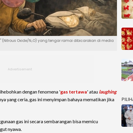
" (Nitrous Oxide/N₂O) yang tengar ramai dibicarakan di media
dihebohkan dengan fenomena '
gas tertawa
' atau
laughing
PILI
nya yang ceria, gas ini menyimpan bahaya mematikan jika
gunaan gas ini secara sembarangan bisa memicu
gut nyawa.