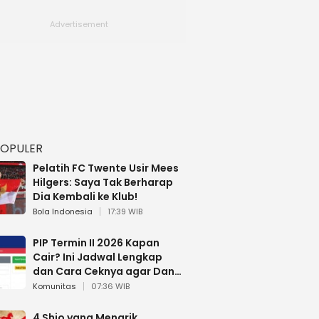
POPULER
Pelatih FC Twente Usir Mees
Hilgers: Saya Tak Berharap
Dia Kembali ke Klub!
Bola Indonesia
17:39 WIB
PIP Termin II 2026 Kapan
Cair? Ini Jadwal Lengkap
dan Cara Ceknya agar Dana
Tidak Hangus!
Komunitas
07:36 WIB
4 Shio yang Menarik