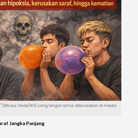
" (Nitrous Oxide/NO) yang tengar ramai dibicarakan di media
araf Jangka Panjang