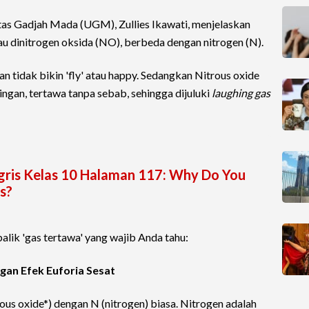
tas Gadjah Mada (UGM), Zullies Ikawati, menjelaskan
u dinitrogen oksida (NO), berbeda dengan nitrogen (N).
n tidak bikin 'fly' atau happy. Sedangkan Nitrous oxide
ringan, tertawa tanpa sebab, sehingga dijuluki
laughing gas
gris Kelas 10 Halaman 117: Why Do You
s?
alik 'gas tertawa' yang wajib Anda tahu:
ngan Efek Euforia Sesat
s oxide*) dengan N (nitrogen) biasa. Nitrogen adalah