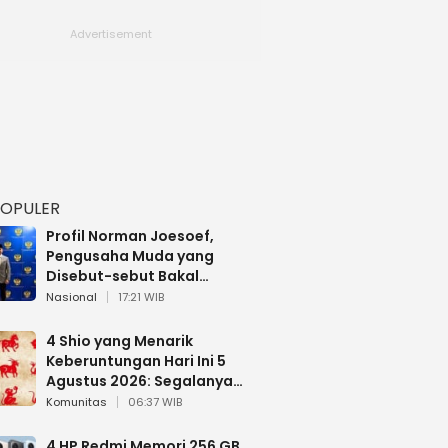
POPULER
Profil Norman Joesoef,
Pengusaha Muda yang
Disebut-sebut Bakal
Dilantik Jadi Wamenhan RI
Nasional
17:21 WIB
4 Shio yang Menarik
Keberuntungan Hari Ini 5
Agustus 2026: Segalanya
Berjalan Lancar
Komunitas
06:37 WIB
4 HP Redmi Memori 256 GB