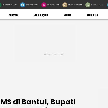
BOLATIMES.COM
HITEKNO.COM
DEWIKU.COM
MOBIMOTO.COM
GUIDEKU.COM
News
Lifestyle
Bola
Indeks
GMS di Bantul, Bupati