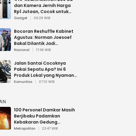
dan Kamera Jernih Harga
Rp1 Jutaan, Cocok untuk
Multitasking
Gadget
09:29 WIB
Bocoran Reshuffle Kabinet
Agustus: Norman Joesoef
Bakal Dilantik Jadi
Wamenhan RI
Nasional
17:49 WIB
Jalan Santai Cocoknya
Pakai Sepatu Apa? Ini 6
Produk Lokal yang Nyaman
Buat 17 Agustusan
Komunitas
07:10 WIB
HAN
100 Personel Damkar Masih
Berjibaku Padamkan
Kebakaran Gedung
Bapenda DKI
Metropolitan
23:47 WIB