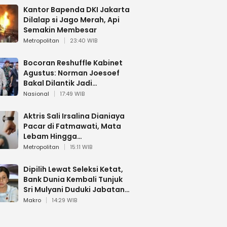
Kantor Bapenda DKI Jakarta
Dilalap si Jago Merah, Api
Semakin Membesar
Metropolitan
23:40 WIB
Bocoran Reshuffle Kabinet
Agustus: Norman Joesoef
Bakal Dilantik Jadi
Wamenhan RI
Nasional
17:49 WIB
Aktris Sali Irsalina Dianiaya
Pacar di Fatmawati, Mata
Lebam Hingga
Diselamatkan Polantas
Metropolitan
15:11 WIB
Dipilih Lewat Seleksi Ketat,
Bank Dunia Kembali Tunjuk
Sri Mulyani Duduki Jabatan
Strategis
Makro
14:29 WIB