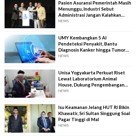
Pasien Asuransi Pemerintah Masih
Menunggu, Industri Sebut
Administrasi Jangan Kalahkan
Kemanusiaan
NEWS
UMY Kembangkan 5 AI
Pendeteksi Penyakit, Bantu
Diagnosis Kanker hingga Tumor
Otak Lebih Cepat
NEWS
Unisa Yogyakarta Perkuat Riset
Lewat Laboratorium Animal
House, Dukung Pengembangan
Kandidat Obat
NEWS
Isu Keamanan Jelang HUT RI Bikin
Khawatir, Sri Sultan Singgung Soal
Pagar Tinggi di Mal
NEWS