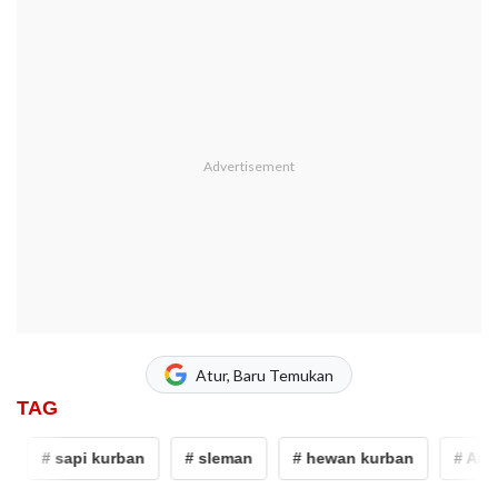
Atur, Baru Temukan
TAG
# sapi kurban
# sleman
# hewan kurban
# Amien