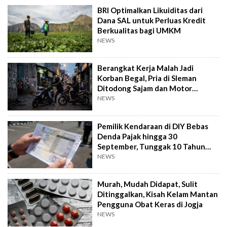
BRI Optimalkan Likuiditas dari
Dana SAL untuk Perluas Kredit
Berkualitas bagi UMKM
NEWS
Berangkat Kerja Malah Jadi
Korban Begal, Pria di Sleman
Ditodong Sajam dan Motor
Digasak
NEWS
Pemilik Kendaraan di DIY Bebas
Denda Pajak hingga 30
September, Tunggak 10 Tahun
Cukup Bayar 5 Tahun
NEWS
Murah, Mudah Didapat, Sulit
Ditinggalkan, Kisah Kelam Mantan
Pengguna Obat Keras di Jogja
NEWS