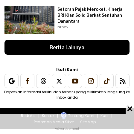
Setoran Pajak Meroket, Kinerja
BRI Kian Solid Berkat Sentuhan
Danantara
NEWS
Berita Lainnya
Ikuti Kami
Dapatkan informasi terkini dan terbaru yang dikirimkan langsung ke
Inbox anda
Redaksi
Kontak
Tentang Kami
Karir
Pedoman Media Siber
Site Map