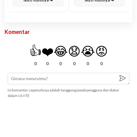
Ikuti Kuisnya ➔
Ikuti Kuisnya ➔
Komentar
👍
❤️
😂
😧
😭
😡
0
0
0
0
0
0
Isi komentar sepenuhnya adalah tanggung jawab pengguna dan diatur
dalam UU ITE