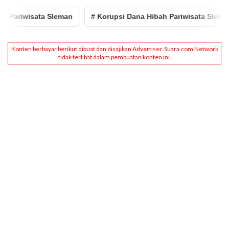
sata Sleman
# Korupsi Dana Hibah Pariwisata Sleman
# 