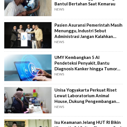
Bantul Bertahan Saat Kemarau
NEWS
Pasien Asuransi Pemerintah Masih
Menunggu, Industri Sebut
Administrasi Jangan Kalahkan
Kemanusiaan
NEWS
UMY Kembangkan 5 AI
Pendeteksi Penyakit, Bantu
Diagnosis Kanker hingga Tumor
Otak Lebih Cepat
NEWS
Unisa Yogyakarta Perkuat Riset
Lewat Laboratorium Animal
House, Dukung Pengembangan
Kandidat Obat
NEWS
Isu Keamanan Jelang HUT RI Bikin