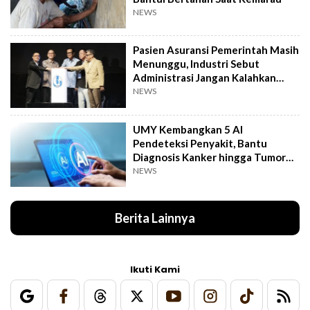
NEWS
Pasien Asuransi Pemerintah Masih
Menunggu, Industri Sebut
Administrasi Jangan Kalahkan
Kemanusiaan
NEWS
UMY Kembangkan 5 AI
Pendeteksi Penyakit, Bantu
Diagnosis Kanker hingga Tumor
Otak Lebih Cepat
NEWS
Berita Lainnya
Ikuti Kami