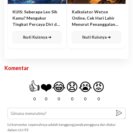
KUIS: Seberapa Leo Sih
Kalkulator Weton
Kamu? Mengukur
Online, Cek Hari Lahir
Tingkat Percaya Diri dan
Menurut Penanggalan
Karisma
Jawa
Ikuti Kuisnya ➔
Ikuti Kuisnya ➔
Komentar
👍
❤️
😂
😧
😭
😡
0
0
0
0
0
0
Isi komentar sepenuhnya adalah tanggung jawab pengguna dan diatur
dalam UU ITE