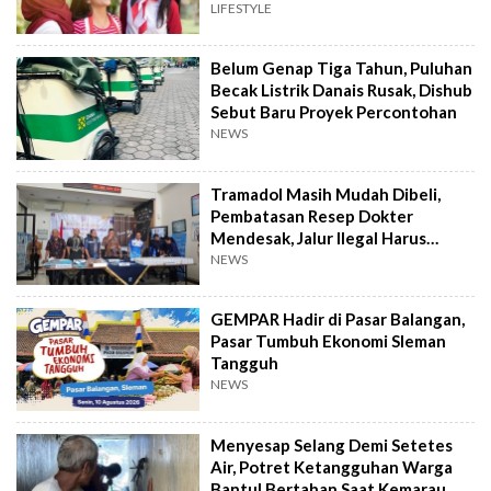
dan Tawa
LIFESTYLE
Belum Genap Tiga Tahun, Puluhan
Becak Listrik Danais Rusak, Dishub
Sebut Baru Proyek Percontohan
NEWS
Tramadol Masih Mudah Dibeli,
Pembatasan Resep Dokter
Mendesak, Jalur Ilegal Harus
Distop
NEWS
GEMPAR Hadir di Pasar Balangan,
Pasar Tumbuh Ekonomi Sleman
Tangguh
NEWS
Menyesap Selang Demi Setetes
Air, Potret Ketangguhan Warga
Bantul Bertahan Saat Kemarau