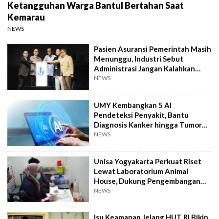
Ketangguhan Warga Bantul Bertahan Saat
Kemarau
NEWS
Pasien Asuransi Pemerintah Masih
Menunggu, Industri Sebut
Administrasi Jangan Kalahkan
Kemanusiaan
NEWS
UMY Kembangkan 5 AI
Pendeteksi Penyakit, Bantu
Diagnosis Kanker hingga Tumor
Otak Lebih Cepat
NEWS
Unisa Yogyakarta Perkuat Riset
Lewat Laboratorium Animal
House, Dukung Pengembangan
Kandidat Obat
NEWS
Isu Keamanan Jelang HUT RI Bikin