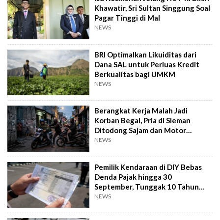
Khawatir, Sri Sultan Singgung Soal
Pagar Tinggi di Mal
NEWS
BRI Optimalkan Likuiditas dari
Dana SAL untuk Perluas Kredit
Berkualitas bagi UMKM
NEWS
Berangkat Kerja Malah Jadi
Korban Begal, Pria di Sleman
Ditodong Sajam dan Motor
Digasak
NEWS
Pemilik Kendaraan di DIY Bebas
Denda Pajak hingga 30
September, Tunggak 10 Tahun
Cukup Bayar 5 Tahun
NEWS