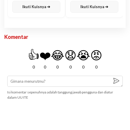
Karisma
Jawa
Ikuti Kuisnya ➔
Ikuti Kuisnya ➔
Komentar
👍
❤️
😂
😧
😭
😡
0
0
0
0
0
0
Isi komentar sepenuhnya adalah tanggung jawab pengguna dan diatur
dalam UU ITE