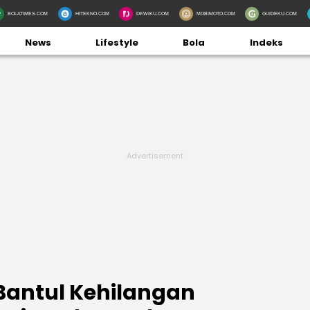
BOLATIMES.COM
HITEKNO.COM
DEWIKU.COM
MOBIMOTO.COM
GUIDEKU.COM
News
Lifestyle
Bola
Indeks
Bantul Kehilangan