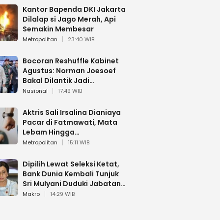
Kantor Bapenda DKI Jakarta
Dilalap si Jago Merah, Api
Semakin Membesar
Metropolitan
23:40 WIB
Bocoran Reshuffle Kabinet
Agustus: Norman Joesoef
Bakal Dilantik Jadi
Wamenhan RI
Nasional
17:49 WIB
Aktris Sali Irsalina Dianiaya
Pacar di Fatmawati, Mata
Lebam Hingga
Diselamatkan Polantas
Metropolitan
15:11 WIB
Dipilih Lewat Seleksi Ketat,
Bank Dunia Kembali Tunjuk
Sri Mulyani Duduki Jabatan
Strategis
Makro
14:29 WIB