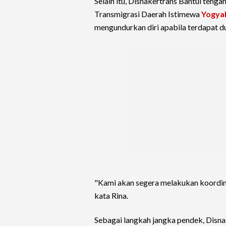
Selain itu, Disnakertrans Bantul teng
Transmigrasi Daerah Istimewa
Yogya
mengundurkan diri apabila terdapat d
"Kami akan segera melakukan koordina
kata Rina.
Sebagai langkah jangka pendek, Disn