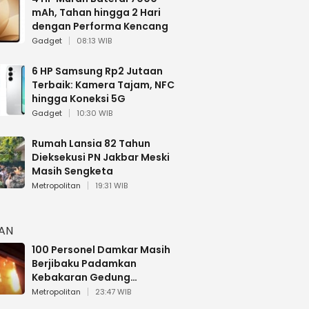
mAh, Tahan hingga 2 Hari
dengan Performa Kencang
Gadget
08:13 WIB
6 HP Samsung Rp2 Jutaan
Terbaik: Kamera Tajam, NFC
hingga Koneksi 5G
Gadget
10:30 WIB
Rumah Lansia 82 Tahun
Dieksekusi PN Jakbar Meski
Masih Sengketa
Metropolitan
19:31 WIB
HAN
100 Personel Damkar Masih
Berjibaku Padamkan
Kebakaran Gedung
Bapenda DKI
Metropolitan
23:47 WIB