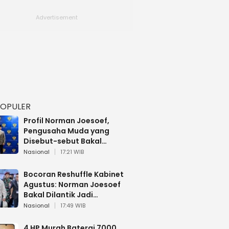
POPULER
Profil Norman Joesoef,
Pengusaha Muda yang
Disebut-sebut Bakal
Dilantik Jadi Wamenhan RI
Nasional
17:21 WIB
Bocoran Reshuffle Kabinet
Agustus: Norman Joesoef
Bakal Dilantik Jadi
Wamenhan RI
Nasional
17:49 WIB
4 HP Murah Baterai 7000