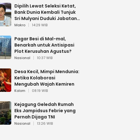
Dipilih Lewat Seleksi Ketat,
Bank Dunia Kembali Tunjuk
Sri Mulyani Duduki Jabatan
Strategis
Makro
14:29 WIB
Pagar Besi di Mal-mal,
Benarkah untuk Antisipasi
Plot Kerusuhan Agustus?
Nasional
10:37 WIB
Desa Kecil, Mimpi Mendunia:
Ketika Kolaborasi
Mengubah Wajah Kemiren
Kolom
08:19 WIB
Kejagung Geledah Rumah
Eks Jampidsus Febrie yang
Pernah Dijaga TNI
Nasional
13:26 WIB