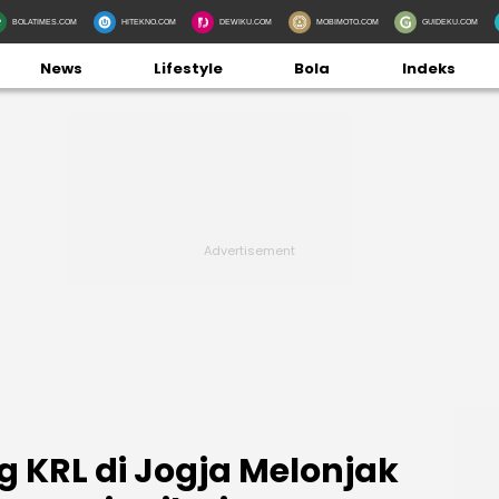
BOLATIMES.COM
HITEKNO.COM
DEWIKU.COM
MOBIMOTO.COM
GUIDEKU.COM
News
Lifestyle
Bola
Indeks
KRL di Jogja Melonjak