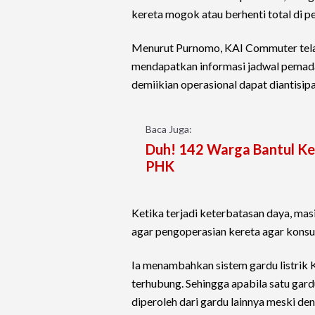
kereta mogok atau berhenti total di per
Menurut Purnomo, KAI Commuter telah
mendapatkan informasi jadwal pemad
demiikian operasional dapat diantisipa
Baca Juga:
Duh! 142 Warga Bantul Keh
PHK
Ketika terjadi keterbatasan daya, masi
agar pengoperasian kereta agar konsums
Ia menambahkan sistem gardu listrik K
terhubung. Sehingga apabila satu gar
diperoleh dari gardu lainnya meski den