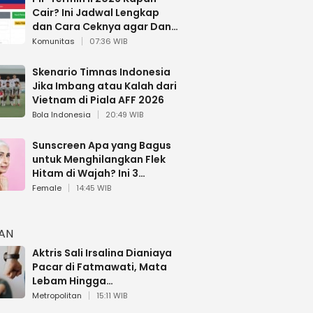
Cair? Ini Jadwal Lengkap
dan Cara Ceknya agar Dana
Tidak Hangus!
Komunitas
07:36 WIB
Skenario Timnas Indonesia
Jika Imbang atau Kalah dari
Vietnam di Piala AFF 2026
Bola Indonesia
20:49 WIB
Sunscreen Apa yang Bagus
untuk Menghilangkan Flek
Hitam di Wajah? Ini 3
Rekomendasi sesuai Review
Female
14:45 WIB
HAN
Aktris Sali Irsalina Dianiaya
Pacar di Fatmawati, Mata
Lebam Hingga
Diselamatkan Polantas
Metropolitan
15:11 WIB