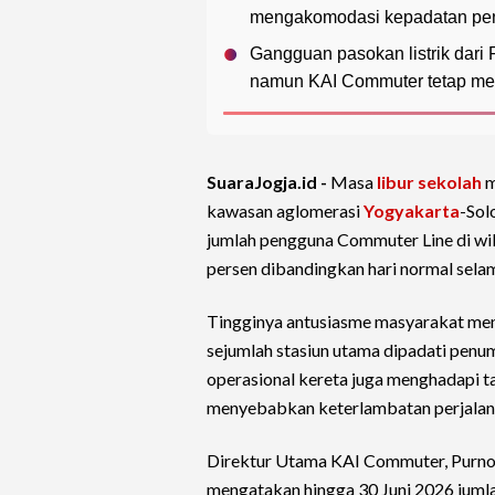
mengakomodasi kepadatan penu
Gangguan pasokan listrik dar
namun KAI Commuter tetap mem
SuaraJogja.id -
Masa
libur sekolah
m
kawasan aglomerasi
Yogyakarta
-Sol
jumlah pengguna Commuter Line di wi
persen dibandingkan hari normal selama
Tingginya antusiasme masyarakat m
sejumlah stasiun utama dipadati penum
operasional kereta juga menghadapi t
menyebabkan keterlambatan perjalana
Direktur Utama KAI Commuter, Purnom
mengatakan hingga 30 Juni 2026 juml