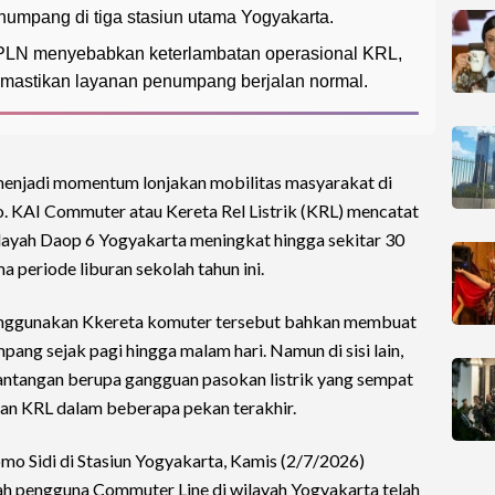
mpang di tiga stasiun utama Yogyakarta.
i PLN menyebabkan keterlambatan operasional KRL,
astikan layanan penumpang berjalan normal.
enjadi momentum lonjakan mobilitas masyarakat di
o. KAI Commuter atau Kereta Rel Listrik (KRL) mencatat
layah Daop 6 Yogyakarta meningkat hingga sekitar 30
 periode liburan sekolah tahun ini.
enggunakan Kkereta komuter tersebut bahkan membuat
pang sejak pagi hingga malam hari. Namun di sisi lain,
antangan berupa gangguan pasokan listrik yang sempat
n KRL dalam beberapa pekan terakhir.
o Sidi di Stasiun Yogyakarta, Kamis (2/7/2026)
ah pengguna Commuter Line di wilayah Yogyakarta telah