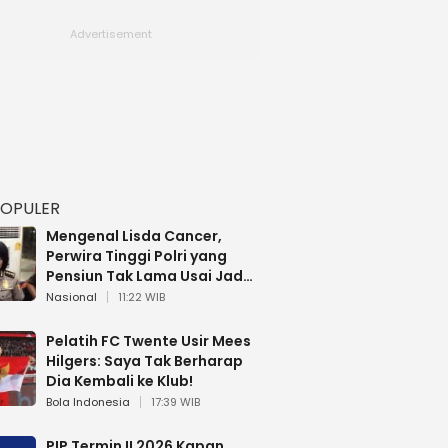
POPULER
Mengenal Lisda Cancer,
Perwira Tinggi Polri yang
Pensiun Tak Lama Usai Jadi
Brigjen
Nasional
11:22 WIB
Pelatih FC Twente Usir Mees
Hilgers: Saya Tak Berharap
Dia Kembali ke Klub!
Bola Indonesia
17:39 WIB
PIP Termin II 2026 Kapan