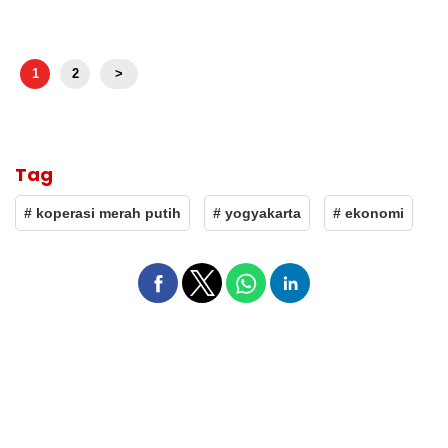
1
2
>
Tag
# koperasi merah putih
# yogyakarta
# ekonomi