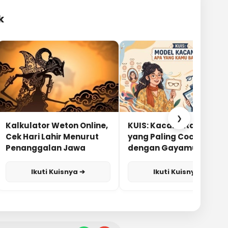
k
❯
Kalkulator Weton Online,
KUIS: Kacamata Apa
Cek Hari Lahir Menurut
yang Paling Cocok
Penanggalan Jawa
dengan Gayamu?
Ikuti Kuisnya ➔
Ikuti Kuisnya ➔