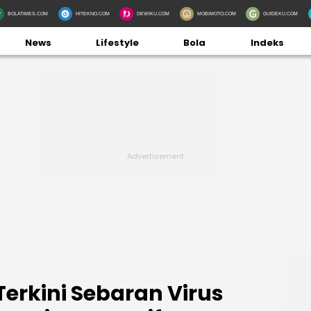
BOLATIMES.COM
HITEKNO.COM
DEWIKU.COM
MOBIMOTO.COM
GUIDEKU.COM
News
Lifestyle
Bola
Indeks
rkini Sebaran Virus