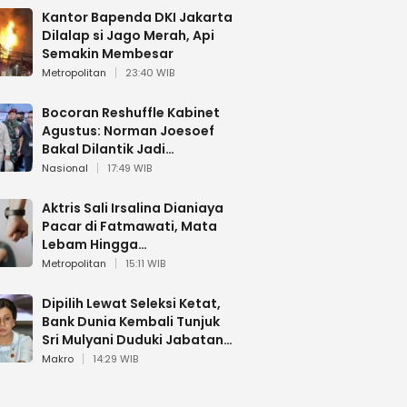
Kantor Bapenda DKI Jakarta
Dilalap si Jago Merah, Api
Semakin Membesar
Metropolitan
23:40 WIB
Bocoran Reshuffle Kabinet
Agustus: Norman Joesoef
Bakal Dilantik Jadi
Wamenhan RI
Nasional
17:49 WIB
Aktris Sali Irsalina Dianiaya
Pacar di Fatmawati, Mata
Lebam Hingga
Diselamatkan Polantas
Metropolitan
15:11 WIB
Dipilih Lewat Seleksi Ketat,
Bank Dunia Kembali Tunjuk
Sri Mulyani Duduki Jabatan
Strategis
Makro
14:29 WIB