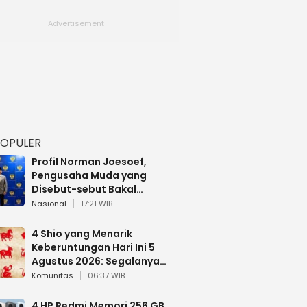
POPULER
Profil Norman Joesoef,
Pengusaha Muda yang
Disebut-sebut Bakal
Dilantik Jadi Wamenhan RI
Nasional
17:21 WIB
4 Shio yang Menarik
Keberuntungan Hari Ini 5
Agustus 2026: Segalanya
Berjalan Lancar
Komunitas
06:37 WIB
4 HP Redmi Memori 256 GB