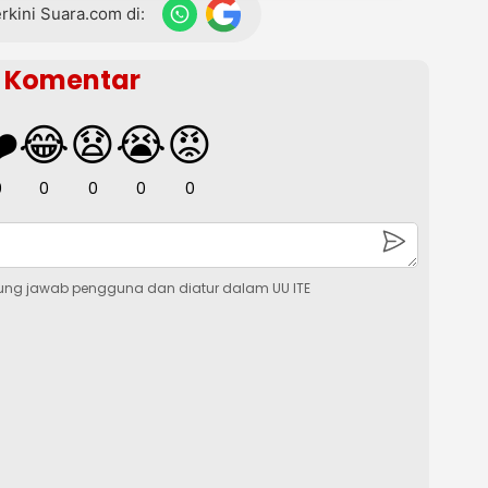
terkini Suara.com di:
Komentar
️
😂
😧
😭
😡
0
0
0
0
0
ung jawab pengguna dan diatur dalam UU ITE