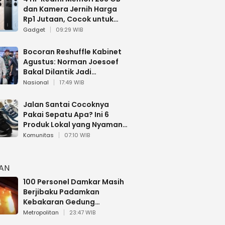
dan Kamera Jernih Harga
Rp1 Jutaan, Cocok untuk
Multitasking
Gadget
09:29 WIB
Bocoran Reshuffle Kabinet
Agustus: Norman Joesoef
Bakal Dilantik Jadi
Wamenhan RI
Nasional
17:49 WIB
Jalan Santai Cocoknya
Pakai Sepatu Apa? Ini 6
Produk Lokal yang Nyaman
Buat 17 Agustusan
Komunitas
07:10 WIB
HAN
100 Personel Damkar Masih
Berjibaku Padamkan
Kebakaran Gedung
Bapenda DKI
Metropolitan
23:47 WIB