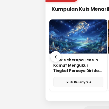
Kumpulan Kuis Menari
❮
KUIS: Seberapa Leo Sih
Kamu? Mengukur
Tingkat Percaya Diri dan
Karisma
Ikuti Kuisnya ➔