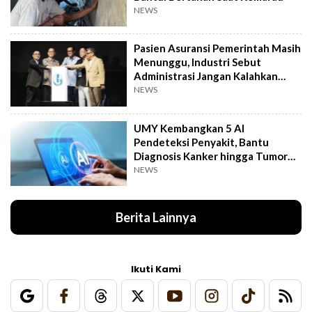
NEWS
Pasien Asuransi Pemerintah Masih
Menunggu, Industri Sebut
Administrasi Jangan Kalahkan
Kemanusiaan
NEWS
UMY Kembangkan 5 AI
Pendeteksi Penyakit, Bantu
Diagnosis Kanker hingga Tumor
Otak Lebih Cepat
NEWS
Berita Lainnya
Ikuti Kami