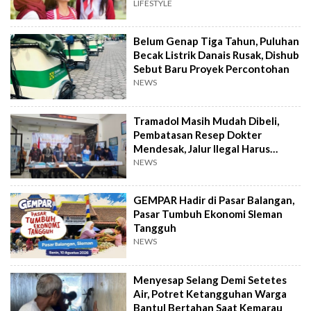
dan Tawa
LIFESTYLE
Belum Genap Tiga Tahun, Puluhan
Becak Listrik Danais Rusak, Dishub
Sebut Baru Proyek Percontohan
NEWS
Tramadol Masih Mudah Dibeli,
Pembatasan Resep Dokter
Mendesak, Jalur Ilegal Harus
Distop
NEWS
GEMPAR Hadir di Pasar Balangan,
Pasar Tumbuh Ekonomi Sleman
Tangguh
NEWS
Menyesap Selang Demi Setetes
Air, Potret Ketangguhan Warga
Bantul Bertahan Saat Kemarau