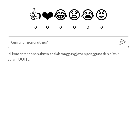
👍
❤️
😂
😧
😭
😡
0
0
0
0
0
0
Isi komentar sepenuhnya adalah tanggung jawab pengguna dan diatur
dalam UU ITE