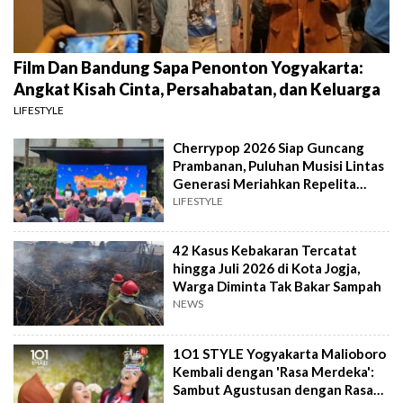
Film Dan Bandung Sapa Penonton Yogyakarta:
Angkat Kisah Cinta, Persahabatan, dan Keluarga
LIFESTYLE
Cherrypop 2026 Siap Guncang
Prambanan, Puluhan Musisi Lintas
Generasi Meriahkan Repelita
Musik
LIFESTYLE
42 Kasus Kebakaran Tercatat
hingga Juli 2026 di Kota Jogja,
Warga Diminta Tak Bakar Sampah
NEWS
1O1 STYLE Yogyakarta Malioboro
Kembali dengan 'Rasa Merdeka':
Sambut Agustusan dengan Rasa