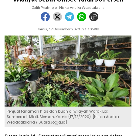
Galih Priatmojo | Hiskia Andika Weadcaksana
Kamis, 17 Desember 2020 | 21:10 WIB
Penjual tanaman hias dan buah di wilayah Warak Lor,
Sumberadi, Mlati, Sleman, Kamis (17/12/2020). [Hiskia Andika
Weadcaksana / SuaraJogja.id]
SuaraJogja.id -
Sempat menikmati masa kejayaan dalam