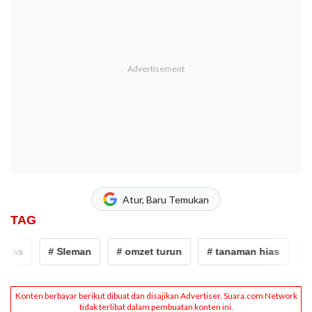
Atur, Baru Temukan
TAG
ias
# Sleman
# omzet turun
# tanaman hias
# pe