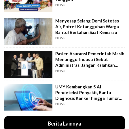
NEWS
Menyesap Selang Demi Setetes
Air, Potret Ketangguhan Warga
Bantul Bertahan Saat Kemarau
NEWS
Pasien Asuransi Pemerintah Masih
Menunggu, Industri Sebut
Administrasi Jangan Kalahkan
Kemanusiaan
NEWS
UMY Kembangkan 5 AI
Pendeteksi Penyakit, Bantu
Diagnosis Kanker hingga Tumor
Otak Lebih Cepat
NEWS
Berita Lainnya