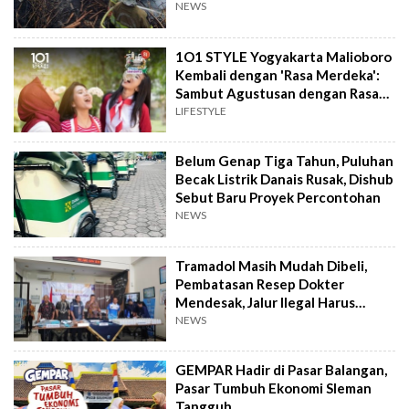
NEWS
1O1 STYLE Yogyakarta Malioboro
Kembali dengan 'Rasa Merdeka':
Sambut Agustusan dengan Rasa
dan Tawa
LIFESTYLE
Belum Genap Tiga Tahun, Puluhan
Becak Listrik Danais Rusak, Dishub
Sebut Baru Proyek Percontohan
NEWS
Tramadol Masih Mudah Dibeli,
Pembatasan Resep Dokter
Mendesak, Jalur Ilegal Harus
Distop
NEWS
GEMPAR Hadir di Pasar Balangan,
Pasar Tumbuh Ekonomi Sleman
Tangguh