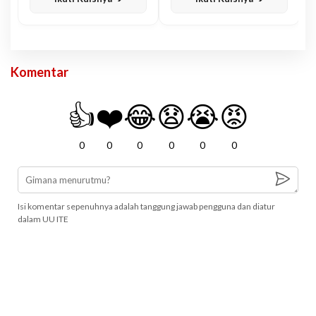
Komentar
👍
❤️
😂
😧
😭
😡
0
0
0
0
0
0
Isi komentar sepenuhnya adalah tanggung jawab pengguna dan diatur
dalam UU ITE