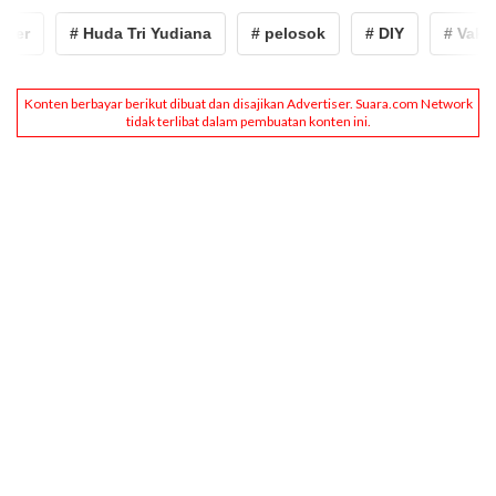
r
# Huda Tri Yudiana
# pelosok
# DIY
# Vaksinas