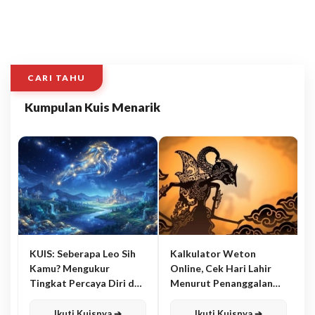
CARI TAHU
Kumpulan Kuis Menarik
KUIS: Seberapa Leo Sih
Kalkulator Weton
Kamu? Mengukur
Online, Cek Hari Lahir
Tingkat Percaya Diri dan
Menurut Penanggalan
Karisma
Jawa
Ikuti Kuisnya ➔
Ikuti Kuisnya ➔