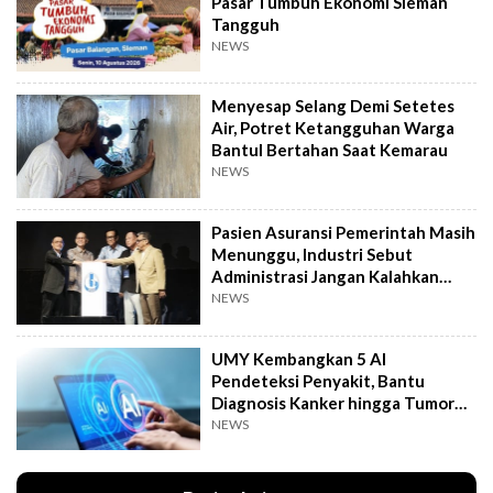
Pasar Tumbuh Ekonomi Sleman
Tangguh
NEWS
Menyesap Selang Demi Setetes
Air, Potret Ketangguhan Warga
Bantul Bertahan Saat Kemarau
NEWS
Pasien Asuransi Pemerintah Masih
Menunggu, Industri Sebut
Administrasi Jangan Kalahkan
Kemanusiaan
NEWS
UMY Kembangkan 5 AI
Pendeteksi Penyakit, Bantu
Diagnosis Kanker hingga Tumor
Otak Lebih Cepat
NEWS