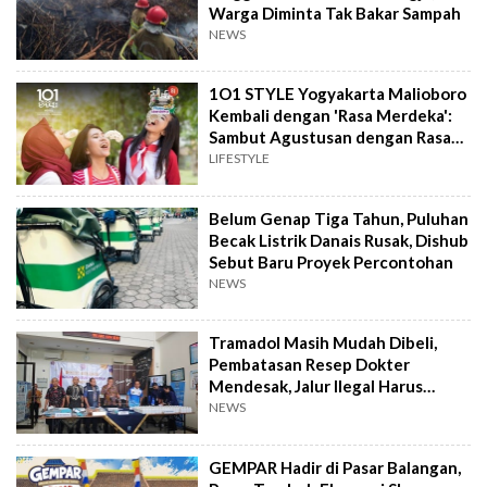
Warga Diminta Tak Bakar Sampah
NEWS
1O1 STYLE Yogyakarta Malioboro
Kembali dengan 'Rasa Merdeka':
Sambut Agustusan dengan Rasa
dan Tawa
LIFESTYLE
Belum Genap Tiga Tahun, Puluhan
Becak Listrik Danais Rusak, Dishub
Sebut Baru Proyek Percontohan
NEWS
Tramadol Masih Mudah Dibeli,
Pembatasan Resep Dokter
Mendesak, Jalur Ilegal Harus
Distop
NEWS
GEMPAR Hadir di Pasar Balangan,