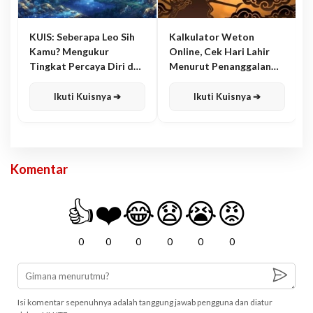
KUIS: Seberapa Leo Sih
Kalkulator Weton
Kamu? Mengukur
Online, Cek Hari Lahir
Tingkat Percaya Diri dan
Menurut Penanggalan
Karisma
Jawa
Ikuti Kuisnya ➔
Ikuti Kuisnya ➔
Komentar
👍
❤️
😂
😧
😭
😡
0
0
0
0
0
0
Isi komentar sepenuhnya adalah tanggung jawab pengguna dan diatur