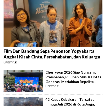
Film Dan Bandung Sapa Penonton Yogyakarta:
Angkat Kisah Cinta, Persahabatan, dan Keluarga
LIFESTYLE
Cherrypop 2026 Siap Guncang
Prambanan, Puluhan Musisi Lintas
Generasi Meriahkan Repelita
Musik
LIFESTYLE
42 Kasus Kebakaran Tercatat
hingga Juli 2026 di Kota Jogja,