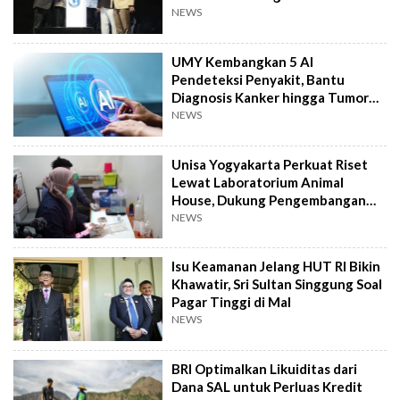
Kemanusiaan
NEWS
UMY Kembangkan 5 AI
Pendeteksi Penyakit, Bantu
Diagnosis Kanker hingga Tumor
Otak Lebih Cepat
NEWS
Unisa Yogyakarta Perkuat Riset
Lewat Laboratorium Animal
House, Dukung Pengembangan
Kandidat Obat
NEWS
Isu Keamanan Jelang HUT RI Bikin
Khawatir, Sri Sultan Singgung Soal
Pagar Tinggi di Mal
NEWS
BRI Optimalkan Likuiditas dari
Dana SAL untuk Perluas Kredit