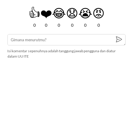
👍
❤️
😂
😧
😭
😡
0
0
0
0
0
0
Isi komentar sepenuhnya adalah tanggung jawab pengguna dan diatur
dalam UU ITE