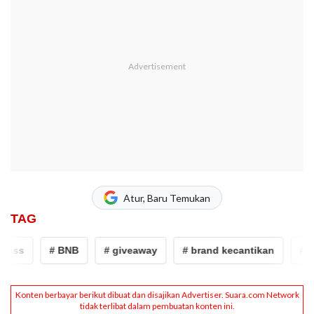
Atur, Baru Temukan
TAG
iss
# BNB
# giveaway
# brand kecantikan
# ba