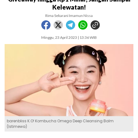
Kelewatan!
Rima Sekarani Imamun Nissa
Minggu, 23 April 2023 | 13:36 WIB
barenbliss K.O! Kombucha Omega Deep Cleansing Balm
(Istimewa)