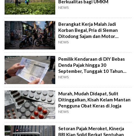
Berkualitas bagi UMKM
NEWS
Berangkat Kerja Malah Jadi
Korban Begal, Pria di Sleman
Ditodong Sajam dan Motor
Digasak
NEWS
Pemilik Kendaraan di DIY Bebas
Denda Pajak hingga 30
September, Tunggak 10 Tahun
Cukup Bayar 5 Tahun
NEWS
Murah, Mudah Didapat, Sulit
Ditinggalkan, Kisah Kelam Mantan
Pengguna Obat Keras di Jogja
NEWS
Setoran Pajak Meroket, Kinerja
BRI Kian Solid Berkat Sentuhan