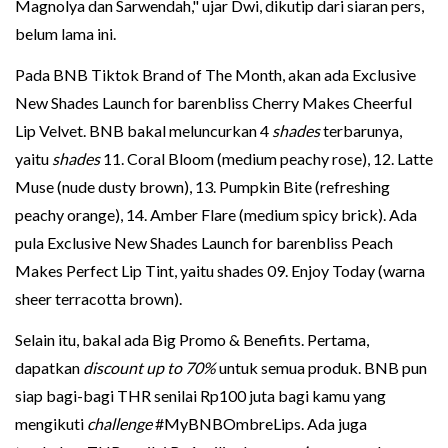
Magnolya dan Sarwendah," ujar Dwi, dikutip dari siaran pers,
belum lama ini.
Pada BNB Tiktok Brand of The Month, akan ada Exclusive
New Shades Launch for barenbliss Cherry Makes Cheerful
Lip Velvet. BNB bakal meluncurkan 4
shades
terbarunya,
yaitu
shades
11. Coral Bloom (medium peachy rose), 12. Latte
Muse (nude dusty brown), 13. Pumpkin Bite (refreshing
peachy orange), 14. Amber Flare (medium spicy brick). Ada
pula Exclusive New Shades Launch for barenbliss Peach
Makes Perfect Lip Tint, yaitu shades 09. Enjoy Today (warna
sheer terracotta brown).
Selain itu, bakal ada Big Promo & Benefits. Pertama,
dapatkan
discount up to 70%
untuk semua produk. BNB pun
siap bagi-bagi THR senilai Rp100 juta bagi kamu yang
mengikuti
challenge
#MyBNBOmbreLips. Ada juga