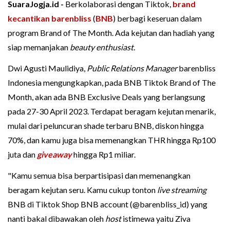
SuaraJogja.id -
Berkolaborasi dengan Tiktok,
brand
kecantikan
barenbliss
(
BNB
) berbagi keseruan dalam
program Brand of The Month. Ada kejutan dan hadiah yang
siap memanjakan
beauty enthusiast.
Dwi Agusti Maulidiya,
Public Relations Manager
barenbliss
Indonesia mengungkapkan, pada BNB Tiktok Brand of The
Month, akan ada BNB Exclusive Deals yang berlangsung
pada 27-30 April 2023. Terdapat beragam kejutan menarik,
mulai dari peluncuran shade terbaru BNB, diskon hingga
70%, dan kamu juga bisa memenangkan THR hingga Rp100
juta dan
giveaway
hingga Rp1 miliar.
"Kamu semua bisa berpartisipasi dan memenangkan
beragam kejutan seru. Kamu cukup tonton
live streaming
BNB di Tiktok Shop BNB account (@barenbliss_id) yang
nanti bakal dibawakan oleh
host
istimewa yaitu Ziva