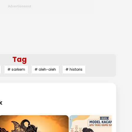
Tag
# sarkem
# oleh-oleh
# historis
k