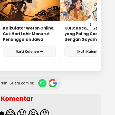
❯
Kalkulator Weton Online,
KUIS: Kacamata Apa
Cek Hari Lahir Menurut
yang Paling Cocok
Penanggalan Jawa
dengan Gayamu?
Ikuti Kuisnya ➔
Ikuti Kuisnya ➔
terkini Suara.com di:
Komentar
️
😂
😧
😭
😡