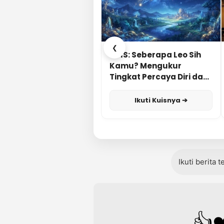
❮
KUIS: Seberapa Leo Sih
Kamu? Mengukur
Tingkat Percaya Diri dan
Karisma
Ikuti Kuisnya ➔
Ikuti berita 
👍
❤