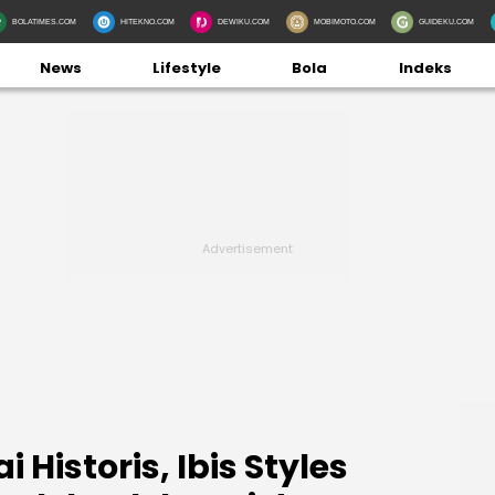
BOLATIMES.COM
HITEKNO.COM
DEWIKU.COM
MOBIMOTO.COM
GUIDEKU.COM
News
Lifestyle
Bola
Indeks
 Historis, Ibis Styles