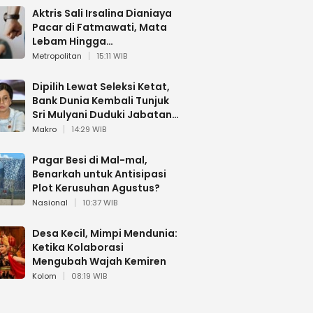
Aktris Sali Irsalina Dianiaya
Pacar di Fatmawati, Mata
Lebam Hingga
Diselamatkan Polantas
Metropolitan
15:11 WIB
Dipilih Lewat Seleksi Ketat,
Bank Dunia Kembali Tunjuk
Sri Mulyani Duduki Jabatan
Strategis
Makro
14:29 WIB
Pagar Besi di Mal-mal,
Benarkah untuk Antisipasi
Plot Kerusuhan Agustus?
Nasional
10:37 WIB
Desa Kecil, Mimpi Mendunia:
Ketika Kolaborasi
Mengubah Wajah Kemiren
Kolom
08:19 WIB