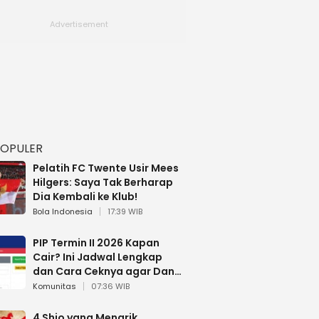
POPULER
Pelatih FC Twente Usir Mees
Hilgers: Saya Tak Berharap
Dia Kembali ke Klub!
Bola Indonesia
17:39 WIB
PIP Termin II 2026 Kapan
Cair? Ini Jadwal Lengkap
dan Cara Ceknya agar Dana
Tidak Hangus!
Komunitas
07:36 WIB
4 Shio yang Menarik