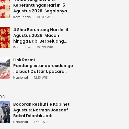
Keberuntungan Hari Ini 5
Agustus 2026: Segalanya
Berjalan Lancar
Komunitas
06:37 WIB
4 Shio Beruntung Hari Ini 4
Agustus 2026: Macan
hingga Babi Berpeluang
Dapat Kabar Baik
Komunitas
06:23 WIB
Link Resmi
Pandang.istanapresiden.go
.id buat Daftar Upacara
Bendera HUT RI di Istana
Nasional
12:13 WIB
Negara
HAN
Bocoran Reshuffle Kabinet
Agustus: Norman Joesoef
Bakal Dilantik Jadi
Wamenhan RI
Nasional
17:49 WIB