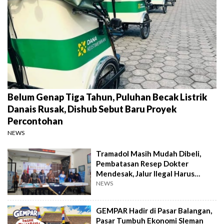
Belum Genap Tiga Tahun, Puluhan Becak Listrik
Danais Rusak, Dishub Sebut Baru Proyek
Percontohan
NEWS
Tramadol Masih Mudah Dibeli,
Pembatasan Resep Dokter
Mendesak, Jalur Ilegal Harus
Distop
NEWS
GEMPAR Hadir di Pasar Balangan,
Pasar Tumbuh Ekonomi Sleman