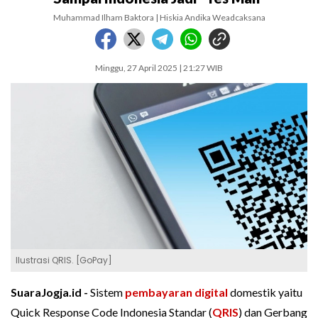
Muhammad Ilham Baktora | Hiskia Andika Weadcaksana
Minggu, 27 April 2025 | 21:27 WIB
Ilustrasi QRIS. [GoPay]
SuaraJogja.id -
Sistem
pembayaran digital
domestik yaitu
Quick Response Code Indonesia Standar (
QRIS
) dan Gerbang