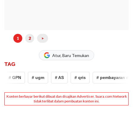
1
2
>
Atur, Baru Temukan
TAG
# GPN
# ugm
# AS
# qris
# pembayaran digita