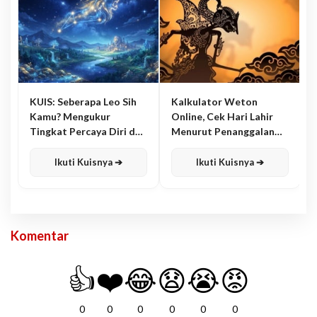
KUIS: Seberapa Leo Sih
Kalkulator Weton
Kamu? Mengukur
Online, Cek Hari Lahir
Tingkat Percaya Diri dan
Menurut Penanggalan
Karisma
Jawa
Ikuti Kuisnya ➔
Ikuti Kuisnya ➔
Komentar
👍
❤️
😂
😧
😭
😡
0
0
0
0
0
0