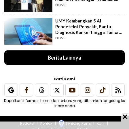
Kemanusiaan
NEWS
UMY Kembangkan 5 AI
Pendeteksi Penyakit, Bantu
Diagnosis Kanker hingga Tumor
Otak Lebih Cepat
NEWS
Berita Lainnya
Ikuti Kami
Dapatkan informasi terkini dan terbaru yang dikirimkan langsung ke
Inbox anda
Redaksi
Kontak
Tentang Kami
Karir