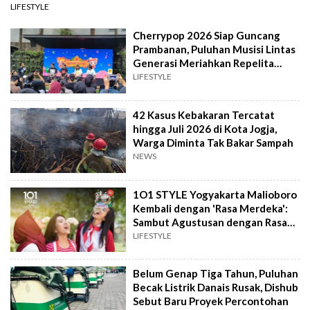
LIFESTYLE
Cherrypop 2026 Siap Guncang
Prambanan, Puluhan Musisi Lintas
Generasi Meriahkan Repelita
Musik
LIFESTYLE
42 Kasus Kebakaran Tercatat
hingga Juli 2026 di Kota Jogja,
Warga Diminta Tak Bakar Sampah
NEWS
1O1 STYLE Yogyakarta Malioboro
Kembali dengan 'Rasa Merdeka':
Sambut Agustusan dengan Rasa
dan Tawa
LIFESTYLE
Belum Genap Tiga Tahun, Puluhan
Becak Listrik Danais Rusak, Dishub
Sebut Baru Proyek Percontohan