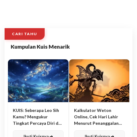
CARI TAHU
Kumpulan Kuis Menarik
KUIS: Seberapa Leo Sih
Kalkulator Weton
Kamu? Mengukur
Online, Cek Hari Lahir
Tingkat Percaya Diri dan
Menurut Penanggalan
Karisma
Jawa
Ikuti Kuisnya ➔
Ikuti Kuisnya ➔