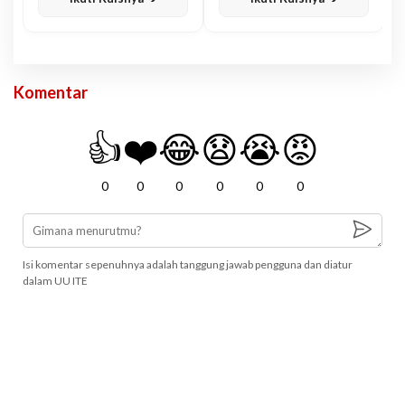
Komentar
👍
❤️
😂
😧
😭
😡
0
0
0
0
0
0
Isi komentar sepenuhnya adalah tanggung jawab pengguna dan diatur
dalam UU ITE