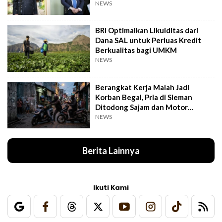
NEWS
BRI Optimalkan Likuiditas dari
Dana SAL untuk Perluas Kredit
Berkualitas bagi UMKM
NEWS
Berangkat Kerja Malah Jadi
Korban Begal, Pria di Sleman
Ditodong Sajam dan Motor
Digasak
NEWS
Berita Lainnya
Ikuti Kami