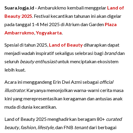
SuaraJogja.id -
Ambarukkmo kembali menggelar
Land of
Beauty 2025
. Festival kecantikan tahunan ini akan digelar
pada tanggal 1-4 Mei 2025 di Atrium dan Garden
Plaza
Ambarrukmo
,
Yogyakarta
.
Spesial di tahun 2025,
Land of Beauty
diharapkan dapat
menjadi wadah inspiratif sekaligus selebrasi bagi
brand
dan
seluruh
beauty enthusiast
untuk menciptakan ekosistem
lebih kuat.
Acara ini menggandeng Erin Dwi Azmi sebagai
official
illustrator.
Karyanya menonjolkan warna-warni cerita masa
kini yang merepresentasikan keragaman dan antusias anak
muda di dunia kecantikan.
Land of Beauty 2025 menghadirkan beragam 80+
curated
beauty
,
fashion
,
lifestyle
, dan FNB
tenant
dari berbagai