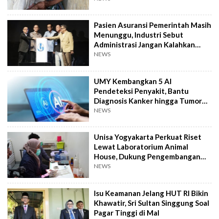
Pasien Asuransi Pemerintah Masih
Menunggu, Industri Sebut
Administrasi Jangan Kalahkan
Kemanusiaan
NEWS
UMY Kembangkan 5 AI
Pendeteksi Penyakit, Bantu
Diagnosis Kanker hingga Tumor
Otak Lebih Cepat
NEWS
Unisa Yogyakarta Perkuat Riset
Lewat Laboratorium Animal
House, Dukung Pengembangan
Kandidat Obat
NEWS
Isu Keamanan Jelang HUT RI Bikin
Khawatir, Sri Sultan Singgung Soal
Pagar Tinggi di Mal