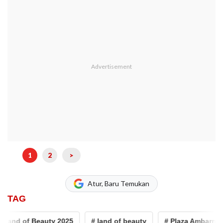
1
2
>
Atur, Baru Temukan
TAG
and of Beauty 2025
# land of beauty
# Plaza Ambarrukmo