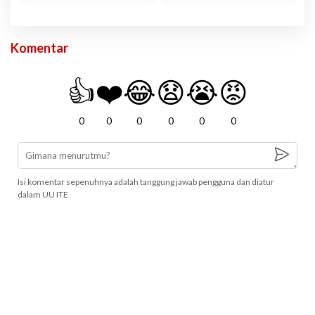
Komentar
👍
❤️
😂
😧
😭
😡
0
0
0
0
0
0
Isi komentar sepenuhnya adalah tanggung jawab pengguna dan diatur
dalam UU ITE