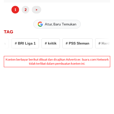
1
2
>
Atur, Baru Temukan
TAG
a
# BRI Liga 1
# kritik
# PSS Sleman
# Harda Ki