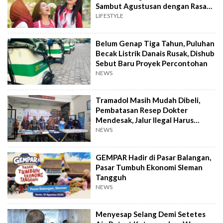
Sambut Agustusan dengan Rasa
dan Tawa
LIFESTYLE
Belum Genap Tiga Tahun, Puluhan
Becak Listrik Danais Rusak, Dishub
Sebut Baru Proyek Percontohan
NEWS
Tramadol Masih Mudah Dibeli,
Pembatasan Resep Dokter
Mendesak, Jalur Ilegal Harus
Distop
NEWS
GEMPAR Hadir di Pasar Balangan,
Pasar Tumbuh Ekonomi Sleman
Tangguh
NEWS
Menyesap Selang Demi Setetes