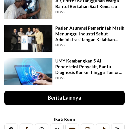
Air, Potret Ketangguhan Warga
Bantul Bertahan Saat Kemarau
NEWS
Pasien Asuransi Pemerintah Masih
Menunggu, Industri Sebut
Administrasi Jangan Kalahkan
Kemanusiaan
NEWS
UMY Kembangkan 5 AI
Pendeteksi Penyakit, Bantu
Diagnosis Kanker hingga Tumor
Otak Lebih Cepat
NEWS
Berita Lainnya
Ikuti Kami