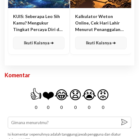
KUIS: Seberapa Leo Sih
Kalkulator Weton
Kamu? Mengukur
Online, Cek Hari Lahir
Tingkat Percaya Diri dan
Menurut Penanggalan
Karisma
Jawa
Ikuti Kuisnya ➔
Ikuti Kuisnya ➔
Komentar
👍
❤️
😂
😧
😭
😡
0
0
0
0
0
0
Isi komentar sepenuhnya adalah tanggung jawab pengguna dan diatur