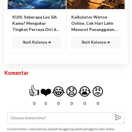
KUIS: Seberapa Leo Sih
Kalkulator Weton
Kamu? Mengukur
Online, Cek Hari Lahir
Tingkat Percaya Diri dan
Menurut Penanggalan
Karisma
Jawa
Ikuti Kuisnya ➔
Ikuti Kuisnya ➔
Komentar
👍
❤️
😂
😧
😭
😡
0
0
0
0
0
0
Isi komentar sepenuhnya adalah tanggung jawab pengguna dan diatur