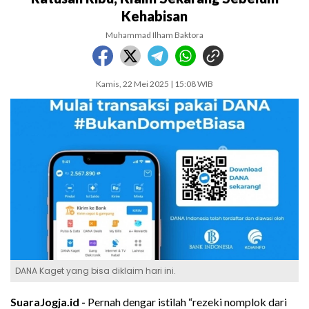
Kehabisan
Muhammad Ilham Baktora
Kamis, 22 Mei 2025 | 15:08 WIB
DANA Kaget yang bisa diklaim hari ini.
SuaraJogja.id -
Pernah dengar istilah “rezeki nomplok dari