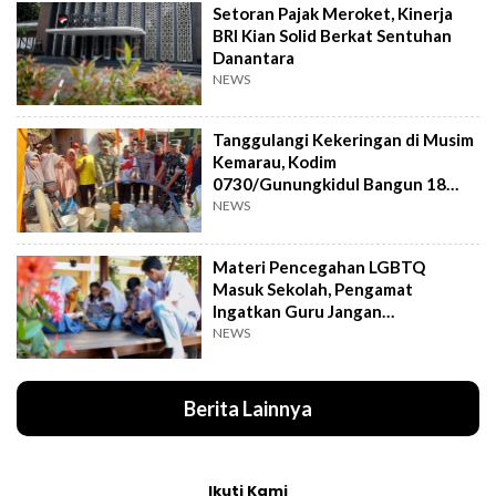
Setoran Pajak Meroket, Kinerja
BRI Kian Solid Berkat Sentuhan
Danantara
NEWS
Tanggulangi Kekeringan di Musim
Kemarau, Kodim
0730/Gunungkidul Bangun 18
Titik Sumur Bor
NEWS
Materi Pencegahan LGBTQ
Masuk Sekolah, Pengamat
Ingatkan Guru Jangan
Menghakimi Siswa
NEWS
Berita Lainnya
Ikuti Kami