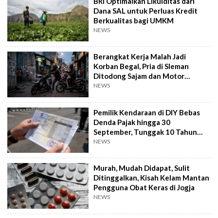
BRI Optimalkan Likuiditas dari
Dana SAL untuk Perluas Kredit
Berkualitas bagi UMKM
NEWS
Berangkat Kerja Malah Jadi
Korban Begal, Pria di Sleman
Ditodong Sajam dan Motor
Digasak
NEWS
Pemilik Kendaraan di DIY Bebas
Denda Pajak hingga 30
September, Tunggak 10 Tahun
Cukup Bayar 5 Tahun
NEWS
Murah, Mudah Didapat, Sulit
Ditinggalkan, Kisah Kelam Mantan
Pengguna Obat Keras di Jogja
NEWS