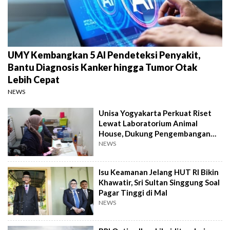
UMY Kembangkan 5 AI Pendeteksi Penyakit,
Bantu Diagnosis Kanker hingga Tumor Otak
Lebih Cepat
NEWS
Unisa Yogyakarta Perkuat Riset
Lewat Laboratorium Animal
House, Dukung Pengembangan
Kandidat Obat
NEWS
Isu Keamanan Jelang HUT RI Bikin
Khawatir, Sri Sultan Singgung Soal
Pagar Tinggi di Mal
NEWS