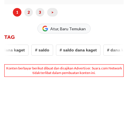
1
2
3
>
Atur, Baru Temukan
TAG
 dana kaget
# saldo
# saldo dana kaget
# dana kage