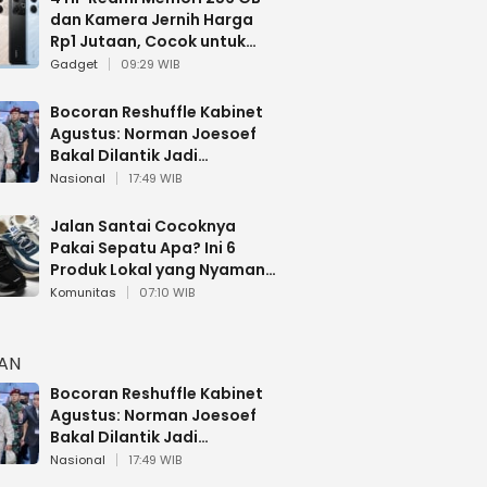
dan Kamera Jernih Harga
Rp1 Jutaan, Cocok untuk
Multitasking
Gadget
09:29 WIB
Bocoran Reshuffle Kabinet
Agustus: Norman Joesoef
Bakal Dilantik Jadi
Wamenhan RI
Nasional
17:49 WIB
Jalan Santai Cocoknya
Pakai Sepatu Apa? Ini 6
Produk Lokal yang Nyaman
Buat 17 Agustusan
Komunitas
07:10 WIB
HAN
Bocoran Reshuffle Kabinet
Agustus: Norman Joesoef
Bakal Dilantik Jadi
Wamenhan RI
Nasional
17:49 WIB