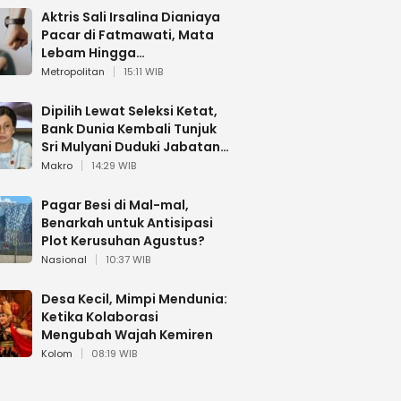
Aktris Sali Irsalina Dianiaya
Pacar di Fatmawati, Mata
Lebam Hingga
Diselamatkan Polantas
Metropolitan
15:11 WIB
Dipilih Lewat Seleksi Ketat,
Bank Dunia Kembali Tunjuk
Sri Mulyani Duduki Jabatan
Strategis
Makro
14:29 WIB
Pagar Besi di Mal-mal,
Benarkah untuk Antisipasi
Plot Kerusuhan Agustus?
Nasional
10:37 WIB
Desa Kecil, Mimpi Mendunia:
Ketika Kolaborasi
Mengubah Wajah Kemiren
Kolom
08:19 WIB