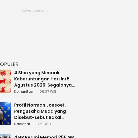
POPULER
4 Shio yang Menarik
Keberuntungan Hari Ini 5
Agustus 2026: Segalanya
Berjalan Lancar
Komunitas
06:37 WIB
Profil Norman Joesoef,
Pengusaha Muda yang
Disebut-sebut Bakal
Dilantik Jadi Wamenhan RI
Nasional
17:21 WIB
4 HP Redmi Memori 256 GB