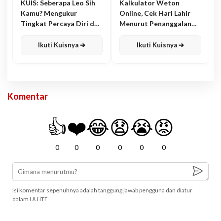
KUIS: Seberapa Leo Sih
Kalkulator Weton
Kamu? Mengukur
Online, Cek Hari Lahir
Tingkat Percaya Diri dan
Menurut Penanggalan
Karisma
Jawa
Ikuti Kuisnya ➔
Ikuti Kuisnya ➔
Komentar
👍
❤️
😂
😧
😭
😡
0
0
0
0
0
0
Isi komentar sepenuhnya adalah tanggung jawab pengguna dan diatur
dalam UU ITE