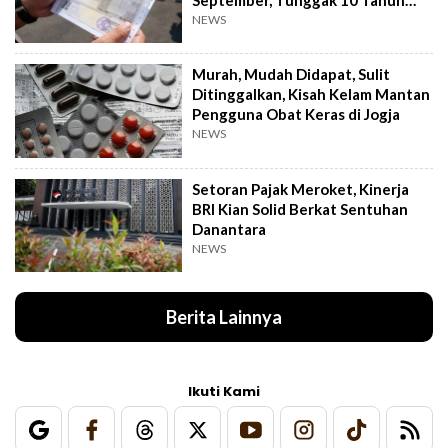
Cukup Bayar 5 Tahun
NEWS
Murah, Mudah Didapat, Sulit
Ditinggalkan, Kisah Kelam Mantan
Pengguna Obat Keras di Jogja
NEWS
Setoran Pajak Meroket, Kinerja
BRI Kian Solid Berkat Sentuhan
Danantara
NEWS
Berita Lainnya
Ikuti Kami