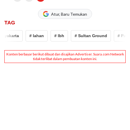
Atur, Baru Temukan
TAG
akarta
# lahan
# lbh
# Sultan Ground
# Pantai 