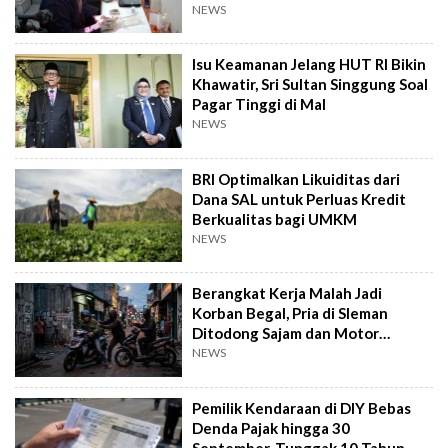
Kandidat Obat
NEWS
Isu Keamanan Jelang HUT RI Bikin
Khawatir, Sri Sultan Singgung Soal
Pagar Tinggi di Mal
NEWS
BRI Optimalkan Likuiditas dari
Dana SAL untuk Perluas Kredit
Berkualitas bagi UMKM
NEWS
Berangkat Kerja Malah Jadi
Korban Begal, Pria di Sleman
Ditodong Sajam dan Motor
Digasak
NEWS
Pemilik Kendaraan di DIY Bebas
Denda Pajak hingga 30
September, Tunggak 10 Tahun