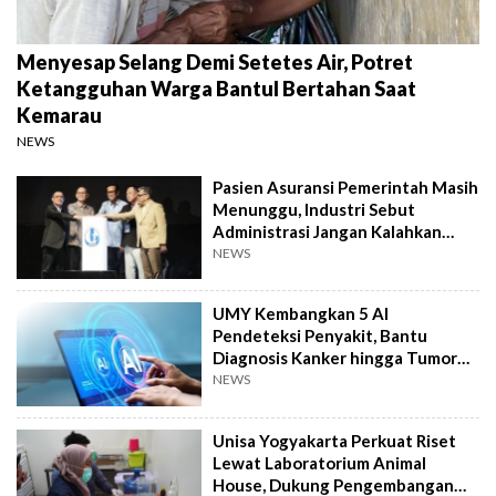
Menyesap Selang Demi Setetes Air, Potret
Ketangguhan Warga Bantul Bertahan Saat
Kemarau
NEWS
Pasien Asuransi Pemerintah Masih
Menunggu, Industri Sebut
Administrasi Jangan Kalahkan
Kemanusiaan
NEWS
UMY Kembangkan 5 AI
Pendeteksi Penyakit, Bantu
Diagnosis Kanker hingga Tumor
Otak Lebih Cepat
NEWS
Unisa Yogyakarta Perkuat Riset
Lewat Laboratorium Animal
House, Dukung Pengembangan