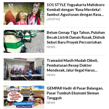
1O1 STYLE Yogyakarta Malioboro
Kembali dengan 'Rasa Merdeka':
Sambut Agustusan dengan Rasa
dan Tawa
LIFESTYLE
Belum Genap Tiga Tahun, Puluhan
Becak Listrik Danais Rusak, Dishub
Sebut Baru Proyek Percontohan
NEWS
Tramadol Masih Mudah Dibeli,
Pembatasan Resep Dokter
Mendesak, Jalur Ilegal Harus
Distop
NEWS
GEMPAR Hadir di Pasar Balangan,
Pasar Tumbuh Ekonomi Sleman
Tangguh
NEWS