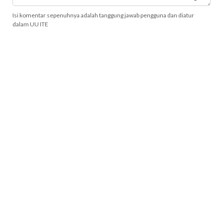
Isi komentar sepenuhnya adalah tanggung jawab pengguna dan diatur
dalam UU ITE