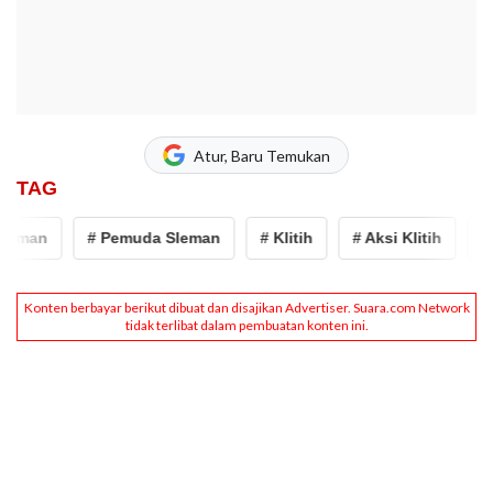
Atur, Baru Temukan
TAG
eman
# Pemuda Sleman
# Klitih
# Aksi Klitih
# ke