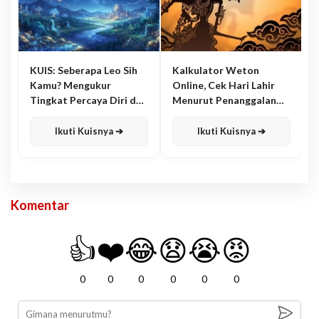
KUIS: Seberapa Leo Sih
Kalkulator Weton
Kamu? Mengukur
Online, Cek Hari Lahir
Tingkat Percaya Diri dan
Menurut Penanggalan
Karisma
Jawa
Ikuti Kuisnya ➔
Ikuti Kuisnya ➔
Komentar
👍
❤️
😂
😧
😭
😡
0
0
0
0
0
0