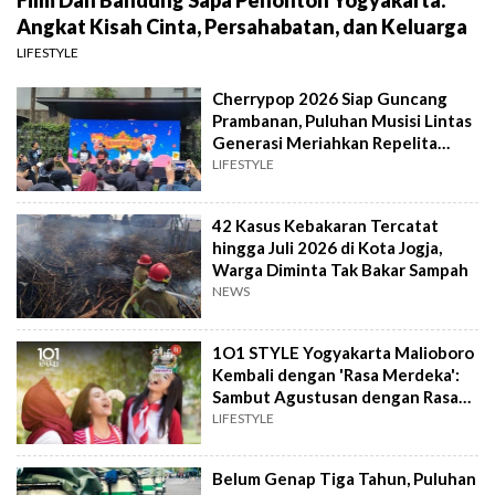
Film Dan Bandung Sapa Penonton Yogyakarta:
Angkat Kisah Cinta, Persahabatan, dan Keluarga
LIFESTYLE
Cherrypop 2026 Siap Guncang
Prambanan, Puluhan Musisi Lintas
Generasi Meriahkan Repelita
Musik
LIFESTYLE
42 Kasus Kebakaran Tercatat
hingga Juli 2026 di Kota Jogja,
Warga Diminta Tak Bakar Sampah
NEWS
1O1 STYLE Yogyakarta Malioboro
Kembali dengan 'Rasa Merdeka':
Sambut Agustusan dengan Rasa
dan Tawa
LIFESTYLE
Belum Genap Tiga Tahun, Puluhan