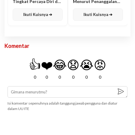
Tingkat Percaya Diri dan
Menurut Penanggalan
Karisma
Jawa
Ikuti Kuisnya ➔
Ikuti Kuisnya ➔
Komentar
👍
❤️
😂
😧
😭
😡
0
0
0
0
0
0
Isi komentar sepenuhnya adalah tanggung jawab pengguna dan diatur
dalam UU ITE