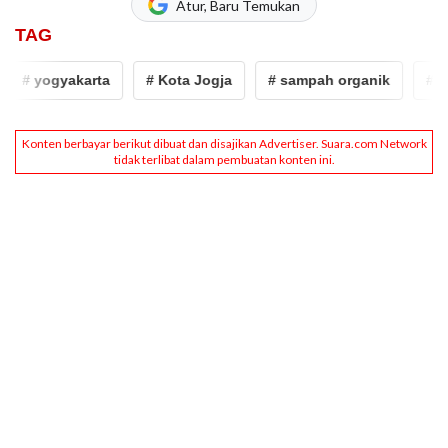
Atur, Baru Temukan
TAG
# yogyakarta
# Kota Jogja
# sampah organik
# sa