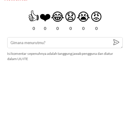
👍
❤️
😂
😧
😭
😡
0
0
0
0
0
0
Isi komentar sepenuhnya adalah tanggung jawab pengguna dan diatur
dalam UU ITE