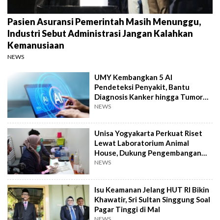
Pasien Asuransi Pemerintah Masih Menunggu,
Industri Sebut Administrasi Jangan Kalahkan
Kemanusiaan
NEWS
UMY Kembangkan 5 AI
Pendeteksi Penyakit, Bantu
Diagnosis Kanker hingga Tumor
Otak Lebih Cepat
NEWS
Unisa Yogyakarta Perkuat Riset
Lewat Laboratorium Animal
House, Dukung Pengembangan
Kandidat Obat
NEWS
Isu Keamanan Jelang HUT RI Bikin
Khawatir, Sri Sultan Singgung Soal
Pagar Tinggi di Mal
NEWS