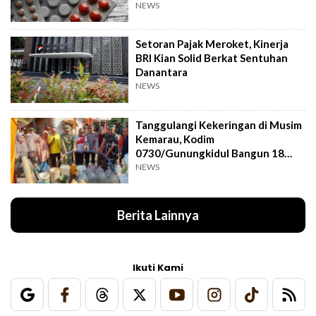
NEWS
Setoran Pajak Meroket, Kinerja
BRI Kian Solid Berkat Sentuhan
Danantara
NEWS
Tanggulangi Kekeringan di Musim
Kemarau, Kodim
0730/Gunungkidul Bangun 18
Titik Sumur Bor
NEWS
Berita Lainnya
Ikuti Kami