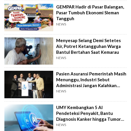
GEMPAR Hadir di Pasar Balangan,
Pasar Tumbuh Ekonomi Sleman
Tangguh
NEWS
Menyesap Selang Demi Setetes
Air, Potret Ketangguhan Warga
Bantul Bertahan Saat Kemarau
NEWS
Pasien Asuransi Pemerintah Masih
Menunggu, Industri Sebut
Administrasi Jangan Kalahkan
Kemanusiaan
NEWS
UMY Kembangkan 5 AI
Pendeteksi Penyakit, Bantu
Diagnosis Kanker hingga Tumor
Otak Lebih Cepat
NEWS