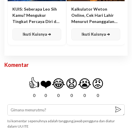
KUIS: Seberapa Leo Sih
Kalkulator Weton
Kamu? Mengukur
Online, Cek Hari Lahir
Tingkat Percaya Diri dan
Menurut Penanggalan
Karisma
Jawa
Ikuti Kuisnya ➔
Ikuti Kuisnya ➔
Komentar
👍
❤️
😂
😧
😭
😡
0
0
0
0
0
0
Isi komentar sepenuhnya adalah tanggung jawab pengguna dan diatur
dalam UU ITE