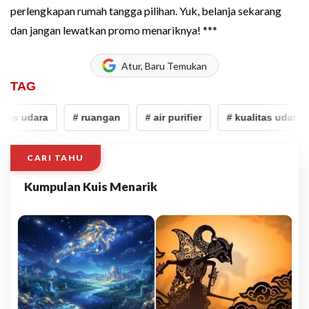
perlengkapan rumah tangga pilihan. Yuk, belanja sekarang
dan jangan lewatkan promo menariknya! ***
Atur, Baru Temukan
TAG
tas udara
# ruangan
# air purifier
# kualitas udara
CARI TAHU
Kumpulan Kuis Menarik