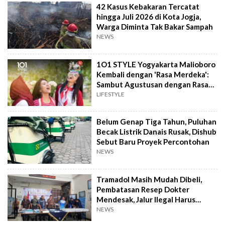
42 Kasus Kebakaran Tercatat
hingga Juli 2026 di Kota Jogja,
Warga Diminta Tak Bakar Sampah
NEWS
1O1 STYLE Yogyakarta Malioboro
Kembali dengan 'Rasa Merdeka':
Sambut Agustusan dengan Rasa
dan Tawa
LIFESTYLE
Belum Genap Tiga Tahun, Puluhan
Becak Listrik Danais Rusak, Dishub
Sebut Baru Proyek Percontohan
NEWS
Tramadol Masih Mudah Dibeli,
Pembatasan Resep Dokter
Mendesak, Jalur Ilegal Harus
Distop
NEWS