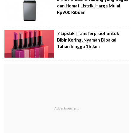
dan Hemat Listrik, Harga Mulai
Rp900 Ribuan
7 Lipstik Transferproof untuk
Bibir Kering, Nyaman Dipakai
Tahan hingga 16 Jam