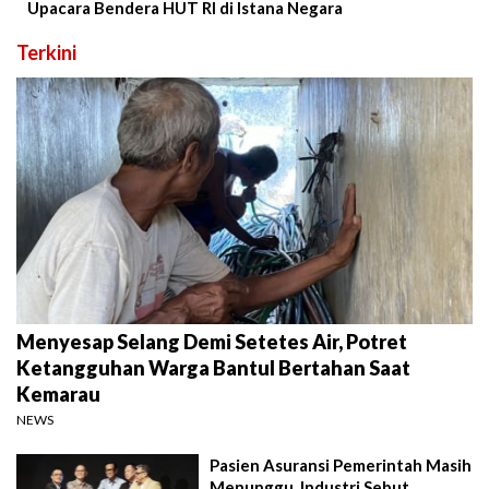
Upacara Bendera HUT RI di Istana Negara
Terkini
Menyesap Selang Demi Setetes Air, Potret
Ketangguhan Warga Bantul Bertahan Saat
Kemarau
NEWS
Pasien Asuransi Pemerintah Masih
Menunggu, Industri Sebut