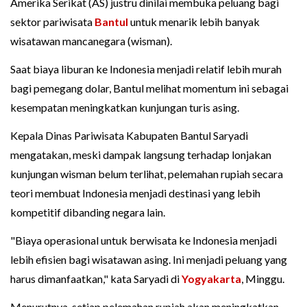
Amerika Serikat (AS) justru dinilai membuka peluang bagi
sektor pariwisata
Bantul
untuk menarik lebih banyak
wisatawan mancanegara (wisman).
Saat biaya liburan ke Indonesia menjadi relatif lebih murah
bagi pemegang dolar, Bantul melihat momentum ini sebagai
kesempatan meningkatkan kunjungan turis asing.
Kepala Dinas Pariwisata Kabupaten Bantul Saryadi
mengatakan, meski dampak langsung terhadap lonjakan
kunjungan wisman belum terlihat, pelemahan rupiah secara
teori membuat Indonesia menjadi destinasi yang lebih
kompetitif dibanding negara lain.
"Biaya operasional untuk berwisata ke Indonesia menjadi
lebih efisien bagi wisatawan asing. Ini menjadi peluang yang
harus dimanfaatkan," kata Saryadi di
Yogyakarta
, Minggu.
Menurutnya, setiap pelemahan rupiah akan meningkatkan