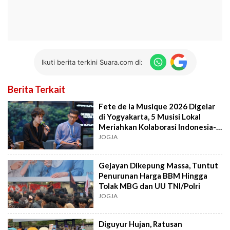
Ikuti berita terkini Suara.com di:
Berita Terkait
Fete de la Musique 2026 Digelar
di Yogyakarta, 5 Musisi Lokal
Meriahkan Kolaborasi Indonesia-
Prancis
JOGJA
Gejayan Dikepung Massa, Tuntut
Penurunan Harga BBM Hingga
Tolak MBG dan UU TNI/Polri
JOGJA
Diguyur Hujan, Ratusan