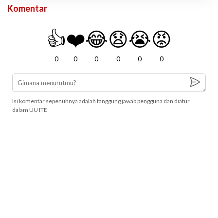
Komentar
👍
❤️
😂
😧
😭
😡
0
0
0
0
0
0
Isi komentar sepenuhnya adalah tanggung jawab pengguna dan diatur
dalam UU ITE