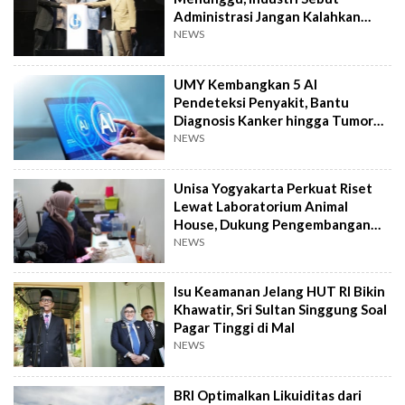
Administrasi Jangan Kalahkan
Kemanusiaan
NEWS
UMY Kembangkan 5 AI
Pendeteksi Penyakit, Bantu
Diagnosis Kanker hingga Tumor
Otak Lebih Cepat
NEWS
Unisa Yogyakarta Perkuat Riset
Lewat Laboratorium Animal
House, Dukung Pengembangan
Kandidat Obat
NEWS
Isu Keamanan Jelang HUT RI Bikin
Khawatir, Sri Sultan Singgung Soal
Pagar Tinggi di Mal
NEWS
BRI Optimalkan Likuiditas dari