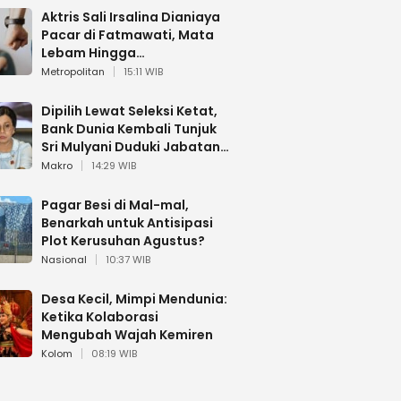
Aktris Sali Irsalina Dianiaya
Pacar di Fatmawati, Mata
Lebam Hingga
Diselamatkan Polantas
Metropolitan
15:11 WIB
Dipilih Lewat Seleksi Ketat,
Bank Dunia Kembali Tunjuk
Sri Mulyani Duduki Jabatan
Strategis
Makro
14:29 WIB
Pagar Besi di Mal-mal,
Benarkah untuk Antisipasi
Plot Kerusuhan Agustus?
Nasional
10:37 WIB
Desa Kecil, Mimpi Mendunia:
Ketika Kolaborasi
Mengubah Wajah Kemiren
Kolom
08:19 WIB