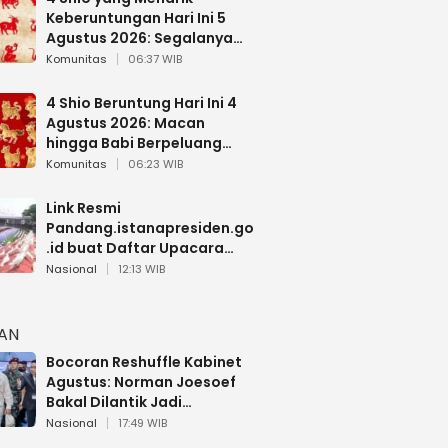
Keberuntungan Hari Ini 5
Agustus 2026: Segalanya
Berjalan Lancar
Komunitas
06:37 WIB
4 Shio Beruntung Hari Ini 4
Agustus 2026: Macan
hingga Babi Berpeluang
Dapat Kabar Baik
Komunitas
06:23 WIB
Link Resmi
Pandang.istanapresiden.go
.id buat Daftar Upacara
Bendera HUT RI di Istana
Nasional
12:13 WIB
Negara
HAN
Bocoran Reshuffle Kabinet
Agustus: Norman Joesoef
Bakal Dilantik Jadi
Wamenhan RI
Nasional
17:49 WIB