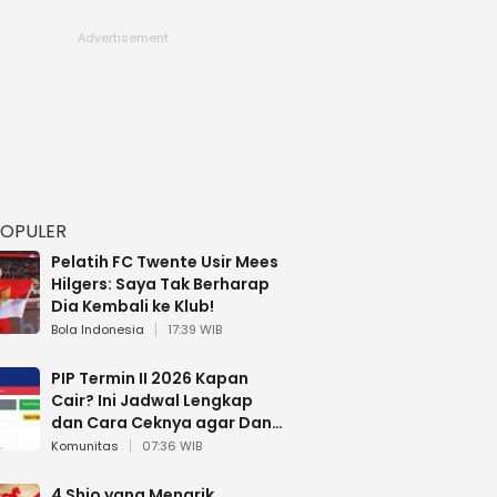
POPULER
Pelatih FC Twente Usir Mees
Hilgers: Saya Tak Berharap
Dia Kembali ke Klub!
Bola Indonesia
17:39 WIB
PIP Termin II 2026 Kapan
Cair? Ini Jadwal Lengkap
dan Cara Ceknya agar Dana
Tidak Hangus!
Komunitas
07:36 WIB
4 Shio yang Menarik