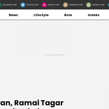
BOLATIMES.COM
HITEKNO.COM
DEWIKU.COM
MOBIMOTO.COM
GUIDEKU.COM
News
Lifestyle
Bola
Indeks
an, Ramai Tagar