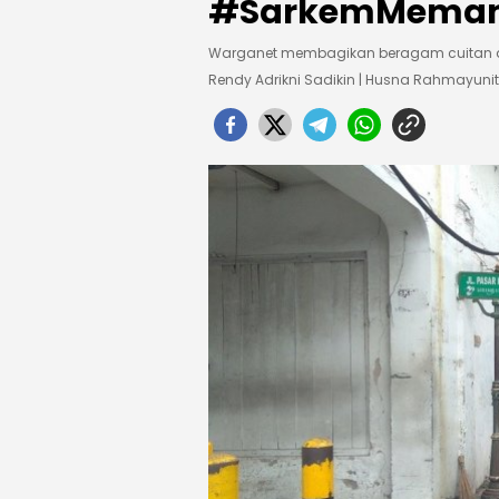
#SarkemMemanggi
Warganet membagikan beragam cuitan 
Rendy Adrikni Sadikin | Husna Rahmayuni