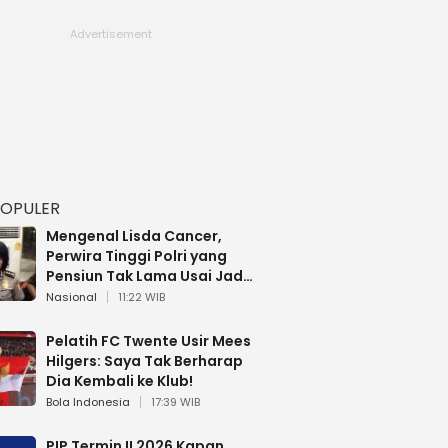
POPULER
Mengenal Lisda Cancer,
Perwira Tinggi Polri yang
Pensiun Tak Lama Usai Jadi
Brigjen
Nasional
11:22 WIB
Pelatih FC Twente Usir Mees
Hilgers: Saya Tak Berharap
Dia Kembali ke Klub!
Bola Indonesia
17:39 WIB
PIP Termin II 2026 Kapan