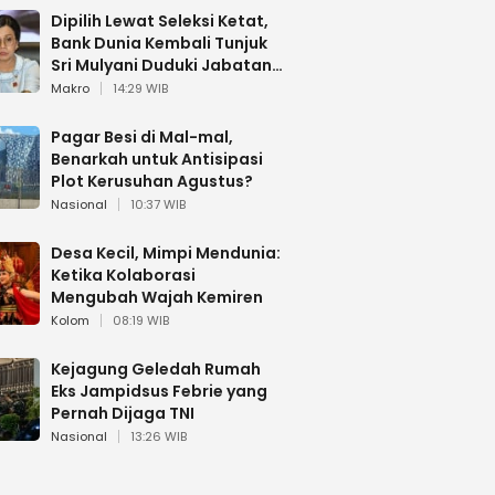
Dipilih Lewat Seleksi Ketat,
Bank Dunia Kembali Tunjuk
Sri Mulyani Duduki Jabatan
Strategis
Makro
14:29 WIB
Pagar Besi di Mal-mal,
Benarkah untuk Antisipasi
Plot Kerusuhan Agustus?
Nasional
10:37 WIB
Desa Kecil, Mimpi Mendunia:
Ketika Kolaborasi
Mengubah Wajah Kemiren
Kolom
08:19 WIB
Kejagung Geledah Rumah
Eks Jampidsus Febrie yang
Pernah Dijaga TNI
Nasional
13:26 WIB