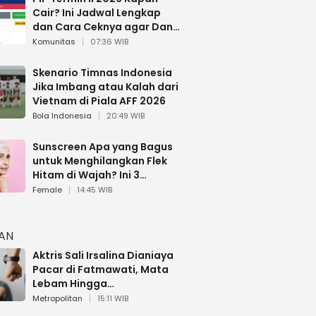
Cair? Ini Jadwal Lengkap
dan Cara Ceknya agar Dana
Tidak Hangus!
Komunitas
07:36 WIB
Skenario Timnas Indonesia
Jika Imbang atau Kalah dari
Vietnam di Piala AFF 2026
Bola Indonesia
20:49 WIB
Sunscreen Apa yang Bagus
untuk Menghilangkan Flek
Hitam di Wajah? Ini 3
Rekomendasi sesuai Review
Female
14:45 WIB
HAN
Aktris Sali Irsalina Dianiaya
Pacar di Fatmawati, Mata
Lebam Hingga
Diselamatkan Polantas
Metropolitan
15:11 WIB