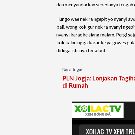
dan menyandarkan sepedanya tengah di
"lungo wae nek ra ngepit yo nyanyi a
bali. wong kok gur nek ra nyanyi ngep
nyanyi karaoke siang malam. Pergi sa
kok kalau ngga karaoke ya gowes pulan
diduga istrinya tersebut.
Baca Juga:
PLN Jogja: Lonjakan Tagih
di Rumah