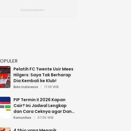
POPULER
Pelatih FC Twente Usir Mees
Hilgers: Saya Tak Berharap
Dia Kembali ke Klub!
Bola Indonesia
17:39 WIB
PIP Termin II 2026 Kapan
Cair? Ini Jadwal Lengkap
dan Cara Ceknya agar Dana
Tidak Hangus!
Komunitas
07:36 WIB
4 Shio yang Menarik