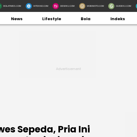
BOLATIMES.COM
HITEKNO.COM
DEWIKU.COM
MOBIMOTO.COM
GUIDEKU.COM
News
Lifestyle
Bola
Indeks
s Sepeda, Pria Ini