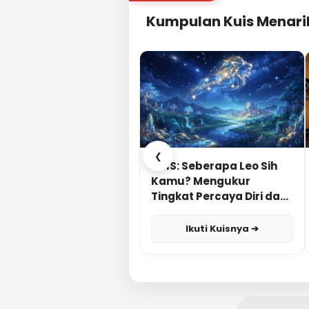
Kumpulan Kuis Menari
❮
KUIS: Seberapa Leo Sih
Kamu? Mengukur
Tingkat Percaya Diri dan
Karisma
Ikuti Kuisnya ➔