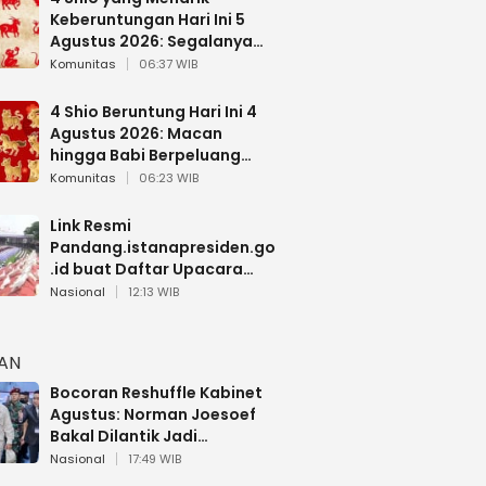
Keberuntungan Hari Ini 5
Agustus 2026: Segalanya
Berjalan Lancar
Komunitas
06:37 WIB
4 Shio Beruntung Hari Ini 4
Agustus 2026: Macan
hingga Babi Berpeluang
Dapat Kabar Baik
Komunitas
06:23 WIB
Link Resmi
Pandang.istanapresiden.go
.id buat Daftar Upacara
Bendera HUT RI di Istana
Nasional
12:13 WIB
Negara
HAN
Bocoran Reshuffle Kabinet
Agustus: Norman Joesoef
Bakal Dilantik Jadi
Wamenhan RI
Nasional
17:49 WIB