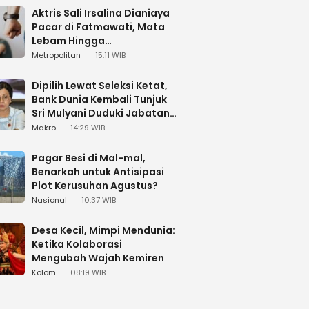
Aktris Sali Irsalina Dianiaya
Pacar di Fatmawati, Mata
Lebam Hingga
Diselamatkan Polantas
Metropolitan
15:11 WIB
Dipilih Lewat Seleksi Ketat,
Bank Dunia Kembali Tunjuk
Sri Mulyani Duduki Jabatan
Strategis
Makro
14:29 WIB
Pagar Besi di Mal-mal,
Benarkah untuk Antisipasi
Plot Kerusuhan Agustus?
Nasional
10:37 WIB
Desa Kecil, Mimpi Mendunia:
Ketika Kolaborasi
Mengubah Wajah Kemiren
Kolom
08:19 WIB