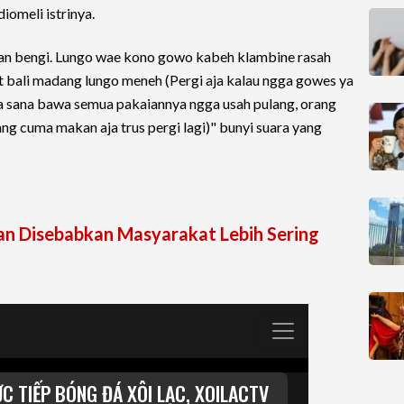
omeli istrinya.
wan bengi. Lungo wae kono gowo kabeh klambine rasah
it bali madang lungo meneh (Pergi aja kalau ngga gowes ya
ja sana bawa semua pakaiannya ngga usah pulang, orang
g cuma makan aja trus pergi lagi)" bunyi suara yang
an Disebabkan Masyarakat Lebih Sering