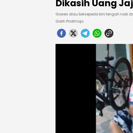
Dikasih Uang Jaja
Gowes atau bersepeda kini tengah naik d
Galih Priatmojo