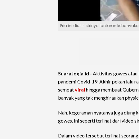
Pria ini diusir istrinya lantaran kebany
SuaraJogja.id -
Aktivitas gowes atau
pandemi Covid-19. Akhir pekan lalu r
sempat
viral
hingga membuat Gubernu
banyak yang tak menghiraukan physica
Nah, kegeraman nyatanya juga diungka
gowes. Ini seperti terlihat dari vide
Dalam video tersebut terlihat seoran