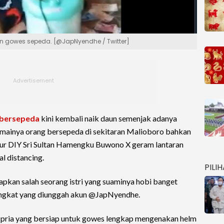
akan gowes sepeda. [@JapNyendhe / Twitter]
bersepeda
kini kembali naik daun semenjak adanya
amainya orang bersepeda di sekitaran Malioboro bahkan
r DIY Sri Sultan Hamengku Buwono X geram lantaran
l distancing.
PILI
pkan salah seorang istri yang suaminya hobi banget
o singkat yang diunggah akun @JapNyendhe.
g pria yang bersiap untuk gowes lengkap mengenakan helm