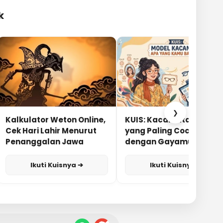
k
❯
Kalkulator Weton Online,
KUIS: Kacamata Apa
Cek Hari Lahir Menurut
yang Paling Cocok
Penanggalan Jawa
dengan Gayamu?
Ikuti Kuisnya ➔
Ikuti Kuisnya ➔