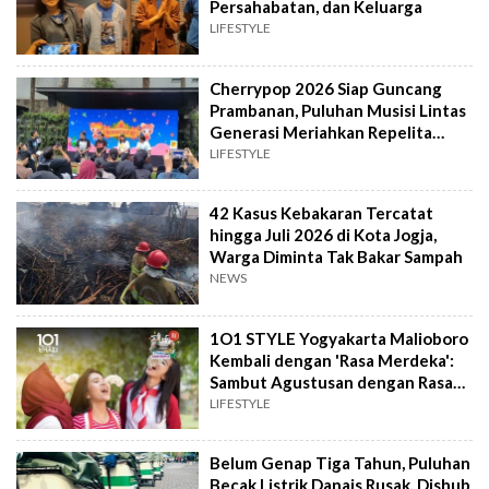
Persahabatan, dan Keluarga
LIFESTYLE
Cherrypop 2026 Siap Guncang
Prambanan, Puluhan Musisi Lintas
Generasi Meriahkan Repelita
Musik
LIFESTYLE
42 Kasus Kebakaran Tercatat
hingga Juli 2026 di Kota Jogja,
Warga Diminta Tak Bakar Sampah
NEWS
1O1 STYLE Yogyakarta Malioboro
Kembali dengan 'Rasa Merdeka':
Sambut Agustusan dengan Rasa
dan Tawa
LIFESTYLE
Belum Genap Tiga Tahun, Puluhan
Becak Listrik Danais Rusak, Dishub