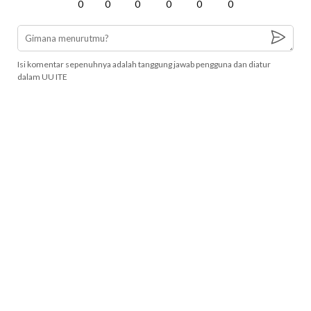
0
0
0
0
0
0
Isi komentar sepenuhnya adalah tanggung jawab pengguna dan diatur
dalam UU ITE