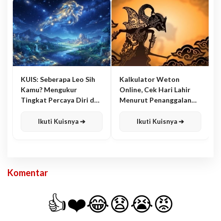
KUIS: Seberapa Leo Sih
Kalkulator Weton
Kamu? Mengukur
Online, Cek Hari Lahir
Tingkat Percaya Diri dan
Menurut Penanggalan
Karisma
Jawa
Ikuti Kuisnya ➔
Ikuti Kuisnya ➔
Komentar
👍
❤️
😂
😧
😭
😡