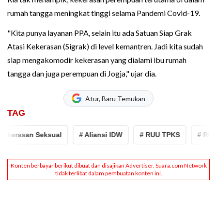
rumah tangga meningkat tinggi selama Pandemi Covid-19.
"Kita punya layanan PPA, selain itu ada Satuan Siap Grak
Atasi Kekerasan (Sigrak) di level kemantren. Jadi kita sudah
siap mengakomodir kekerasan yang dialami ibu rumah
tangga dan juga perempuan di Jogja," ujar dia.
Atur, Baru Temukan
TAG
kerasan Seksual
# Aliansi IDW
# RUU TPKS
# RUU P