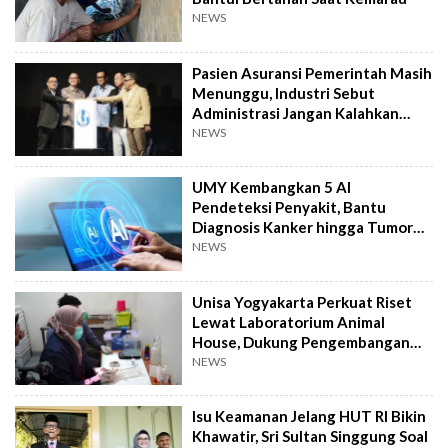
NEWS
Pasien Asuransi Pemerintah Masih
Menunggu, Industri Sebut
Administrasi Jangan Kalahkan
Kemanusiaan
NEWS
UMY Kembangkan 5 AI
Pendeteksi Penyakit, Bantu
Diagnosis Kanker hingga Tumor
Otak Lebih Cepat
NEWS
Unisa Yogyakarta Perkuat Riset
Lewat Laboratorium Animal
House, Dukung Pengembangan
Kandidat Obat
NEWS
Isu Keamanan Jelang HUT RI Bikin
Khawatir, Sri Sultan Singgung Soal