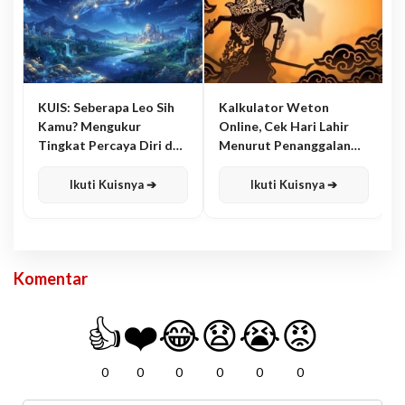
KUIS: Seberapa Leo Sih
Kalkulator Weton
Kamu? Mengukur
Online, Cek Hari Lahir
Tingkat Percaya Diri dan
Menurut Penanggalan
Karisma
Jawa
Ikuti Kuisnya ➔
Ikuti Kuisnya ➔
Komentar
👍
❤️
😂
😧
😭
😡
0
0
0
0
0
0