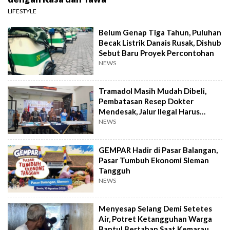
LIFESTYLE
Belum Genap Tiga Tahun, Puluhan
Becak Listrik Danais Rusak, Dishub
Sebut Baru Proyek Percontohan
NEWS
Tramadol Masih Mudah Dibeli,
Pembatasan Resep Dokter
Mendesak, Jalur Ilegal Harus
Distop
NEWS
GEMPAR Hadir di Pasar Balangan,
Pasar Tumbuh Ekonomi Sleman
Tangguh
NEWS
Menyesap Selang Demi Setetes
Air, Potret Ketangguhan Warga
Bantul Bertahan Saat Kemarau