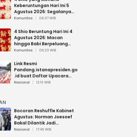
Keberuntungan Hari Ini 5
Agustus 2026: Segalanya
Berjalan Lancar
Komunitas
06:37 WIB
4 Shio Beruntung Hari Ini 4
Agustus 2026: Macan
hingga Babi Berpeluang
Dapat Kabar Baik
Komunitas
06:23 WIB
Link Resmi
Pandang.istanapresiden.go
.id buat Daftar Upacara
Bendera HUT RI di Istana
Nasional
12:13 WIB
Negara
HAN
Bocoran Reshuffle Kabinet
Agustus: Norman Joesoef
Bakal Dilantik Jadi
Wamenhan RI
Nasional
17:49 WIB