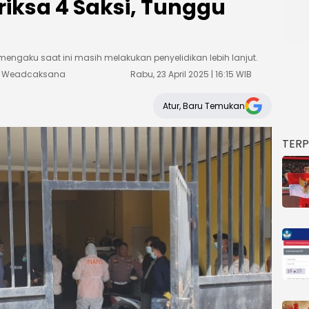
eriksa 4 Saksi, Tunggu
engaku saat ini masih melakukan penyelidikan lebih lanjut.
ka Weadcaksana
Rabu, 23 April 2025 | 16:15 WIB
Atur, Baru Temukan
TER