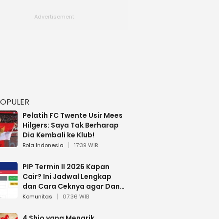
POPULER
Pelatih FC Twente Usir Mees
Hilgers: Saya Tak Berharap
Dia Kembali ke Klub!
Bola Indonesia
17:39 WIB
PIP Termin II 2026 Kapan
Cair? Ini Jadwal Lengkap
dan Cara Ceknya agar Dana
Tidak Hangus!
Komunitas
07:36 WIB
4 Shio yang Menarik