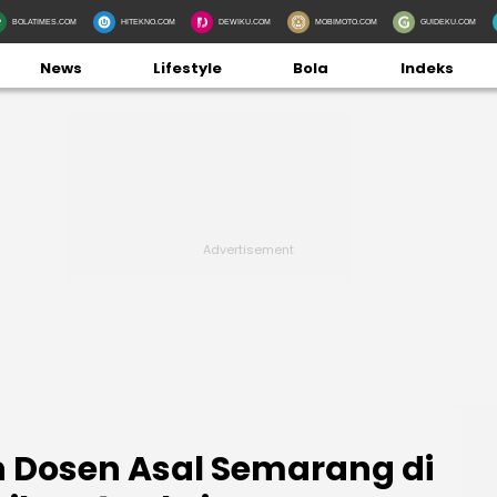
BOLATIMES.COM
HITEKNO.COM
DEWIKU.COM
MOBIMOTO.COM
GUIDEKU.COM
News
Lifestyle
Bola
Indeks
n Dosen Asal Semarang di