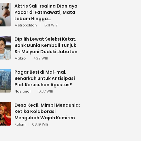
Aktris Sali Irsalina Dianiaya
Pacar di Fatmawati, Mata
Lebam Hingga
Diselamatkan Polantas
Metropolitan
15:11 WIB
Dipilih Lewat Seleksi Ketat,
Bank Dunia Kembali Tunjuk
Sri Mulyani Duduki Jabatan
Strategis
Makro
14:29 WIB
Pagar Besi di Mal-mal,
Benarkah untuk Antisipasi
Plot Kerusuhan Agustus?
Nasional
10:37 WIB
Desa Kecil, Mimpi Mendunia:
Ketika Kolaborasi
Mengubah Wajah Kemiren
Kolom
08:19 WIB