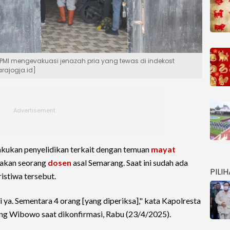
 PMI mengevakuasi jenazah pria yang tewas di indekost
arajogja.id]
kukan penyelidikan terkait dengan temuan
mayat
akan seorang
dosen
asal Semarang. Saat ini sudah ada
PILI
ristiwa tersebut.
ya. Sementara 4 orang [yang diperiksa]," kata Kapolresta
ng Wibowo saat dikonfirmasi, Rabu (23/4/2025).