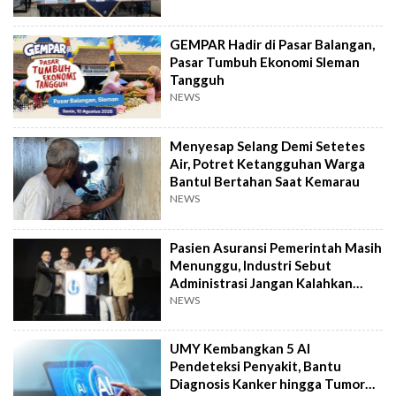
GEMPAR Hadir di Pasar Balangan,
Pasar Tumbuh Ekonomi Sleman
Tangguh
NEWS
Menyesap Selang Demi Setetes
Air, Potret Ketangguhan Warga
Bantul Bertahan Saat Kemarau
NEWS
Pasien Asuransi Pemerintah Masih
Menunggu, Industri Sebut
Administrasi Jangan Kalahkan
Kemanusiaan
NEWS
UMY Kembangkan 5 AI
Pendeteksi Penyakit, Bantu
Diagnosis Kanker hingga Tumor