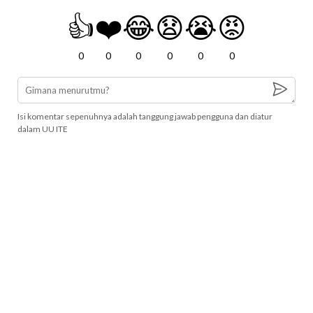
👍
❤️
😂
😧
😭
😡
0
0
0
0
0
0
Isi komentar sepenuhnya adalah tanggung jawab pengguna dan diatur
dalam UU ITE