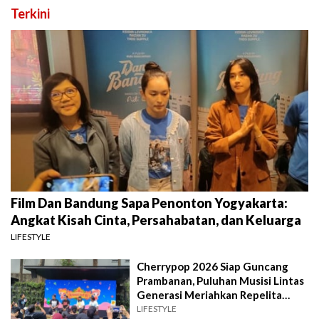
Terkini
Film Dan Bandung Sapa Penonton Yogyakarta:
Angkat Kisah Cinta, Persahabatan, dan Keluarga
LIFESTYLE
Cherrypop 2026 Siap Guncang
Prambanan, Puluhan Musisi Lintas
Generasi Meriahkan Repelita
Musik
LIFESTYLE