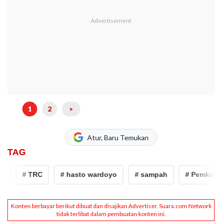
1
2
>
Atur, Baru Temukan
TAG
# TRC
# hasto wardoyo
# sampah
# Pemkot Yo