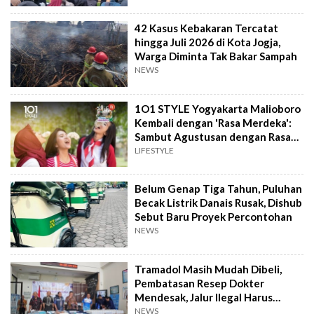
42 Kasus Kebakaran Tercatat
hingga Juli 2026 di Kota Jogja,
Warga Diminta Tak Bakar Sampah
NEWS
1O1 STYLE Yogyakarta Malioboro
Kembali dengan 'Rasa Merdeka':
Sambut Agustusan dengan Rasa
dan Tawa
LIFESTYLE
Belum Genap Tiga Tahun, Puluhan
Becak Listrik Danais Rusak, Dishub
Sebut Baru Proyek Percontohan
NEWS
Tramadol Masih Mudah Dibeli,
Pembatasan Resep Dokter
Mendesak, Jalur Ilegal Harus
Distop
NEWS